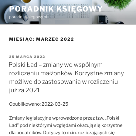
Przejdź
PORADNIK KSIĘGOWY
do
poradnikksiegowy.pl
treści
MIESIĄC:
MARZEC 2022
OPUBLIKOWANE
25 MARCA 2022
W
Polski Ład – zmiany we wspólnym
rozliczeniu małżonków. Korzystne zmiany
możliwe do zastosowania w rozliczeniu
już za 2021
Opublikowano: 2022-03-25
Zmiany legislacyjne wprowadzone przez tzw. „Polski
Ład” pod niektórymi względami okazują się korzystne
dla podatników. Dotyczy to m.in. rozliczających się