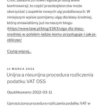
Choć zasadniczo nowe regulacje budą wiele
kontrowersji, to część przedsiębiorców może
skorzystać z zupełnie nowych ulg podatkowych. W
niniejszym wpisie pomijamy ulgę dla klasy średniej,
którą omawialiśmy już na naszym blogu
(
https://www.taxe.pl/blog/1363/ulga-dla-klasy-
sredniej-w-polskim-ladzie-komu-przysluguje-i-jak-ja-
obliczac/
Czytaj więcej...
OPUBLIKOWANE
11 MARCA 2022
W
Unijna a nieunijna procedura rozliczenia
podatku VAT OSS
Opublikowano: 2022-03-11
Uproszczona procedura rozliczania podatku VAT w