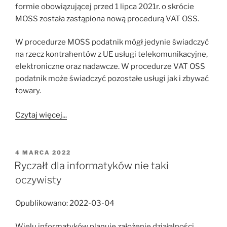
formie obowiązującej przed 1 lipca 2021r. o skrócie
MOSS została zastąpiona nową procedurą VAT OSS.
W procedurze MOSS podatnik mógł jedynie świadczyć
na rzecz kontrahentów z UE usługi telekomunikacyjne,
elektroniczne oraz nadawcze. W procedurze VAT OSS
podatnik może świadczyć pozostałe usługi jak i zbywać
towary.
Czytaj więcej...
OPUBLIKOWANE
4 MARCA 2022
W
Ryczałt dla informatyków nie taki
oczywisty
Opublikowano: 2022-03-04
Wielu informatyków planuje założenie działalności