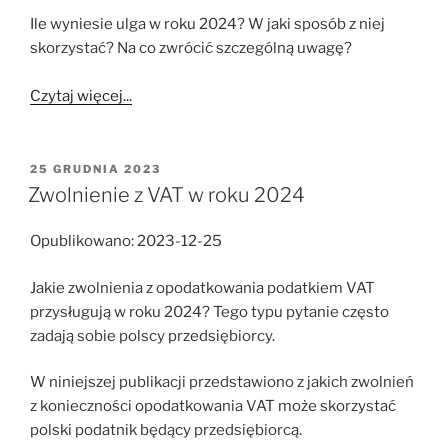
Ile wyniesie ulga w roku 2024? W jaki sposób z niej
skorzystać? Na co zwrócić szczególną uwagę?
Czytaj więcej...
OPUBLIKOWANE
25 GRUDNIA 2023
W
Zwolnienie z VAT w roku 2024
Opublikowano: 2023-12-25
Jakie zwolnienia z opodatkowania podatkiem VAT
przysługują w roku 2024? Tego typu pytanie często
zadają sobie polscy przedsiębiorcy.
W niniejszej publikacji przedstawiono z jakich zwolnień
z konieczności opodatkowania VAT może skorzystać
polski podatnik będący przedsiębiorcą.