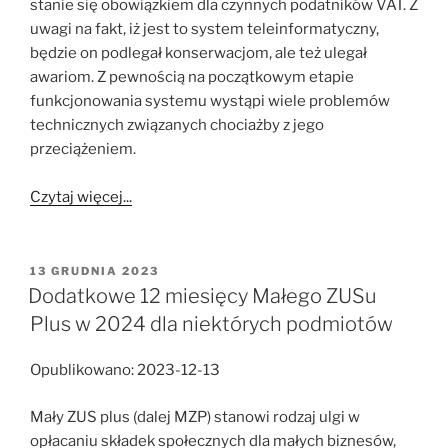
stanie się obowiązkiem dla czynnych podatników VAT. Z
uwagi na fakt, iż jest to system teleinformatyczny,
będzie on podlegał konserwacjom, ale też ulegał
awariom. Z pewnością na początkowym etapie
funkcjonowania systemu wystąpi wiele problemów
technicznych związanych chociażby z jego
przeciążeniem.
Czytaj więcej...
OPUBLIKOWANE
13 GRUDNIA 2023
W
Dodatkowe 12 miesięcy Małego ZUSu
Plus w 2024 dla niektórych podmiotów
Opublikowano: 2023-12-13
Mały ZUS plus (dalej MZP) stanowi rodzaj ulgi w
opłacaniu składek społecznych dla małych biznesów,