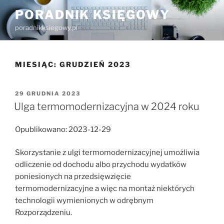
Przejdź
PORADNIK KSIĘGOWY
do
poradnikksiegowy.pl
treści
MIESIĄC:
GRUDZIEŃ 2023
OPUBLIKOWANE
29 GRUDNIA 2023
W
Ulga termomodernizacyjna w 2024 roku
Opublikowano: 2023-12-29
Skorzystanie z ulgi termomodernizacyjnej umożliwia
odliczenie od dochodu albo przychodu wydatków
poniesionych na przedsięwzięcie
termomodernizacyjne a więc na montaż niektórych
technologii wymienionych w odrębnym
Rozporządzeniu.