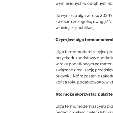
wymienionych w odrębnym Roz
Ile wyniesie ulga w roku 2024?
zwrócić szczególną uwagę? Na 
w niniejszej publikacji.
Czym jest ulga termomodern
Ulga termomodernizacyjna poz
przychodu (podstawy opodatko
w roku podatkowym na materiał
związane z realizacją przeds
budynku, które zostanie zakońc
końca roku podatkowego, w kt
Kto może skorzystać z ulgi 
Ulga termomodernizacyjna prze
będących właścicielem lub ws