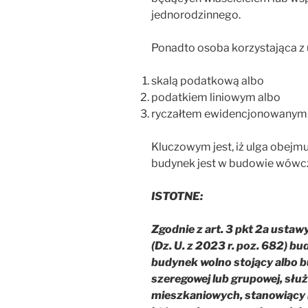
jednorodzinnego.
Ponadto osoba korzystająca z 
skalą podatkową albo
podatkiem liniowym albo
ryczałtem ewidencjonowanym
Kluczowym jest, iż ulga obejmu
budynek jest w budowie wówcz
ISTOTNE:
Zgodnie z art. 3 pkt 2a ustaw
(Dz. U. z 2023 r. poz. 682) b
budynek wolno stojący albo b
szeregowej lub grupowej, słu
mieszkaniowych, stanowiący 