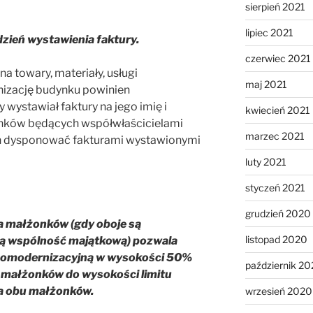
sierpień 2021
lipiec 2021
dzień wystawienia faktury.
czerwiec 2021
a towary, materiały, usługi
maj 2021
izację budynku powinien
ystawiał faktury na jego imię i
kwiecień 2021
nków będących współwłaścicielami
marzec 2021
en dysponować fakturami wystawionymi
luty 2021
styczeń 2021
grudzień 2020
a małżonków (gdy oboje są
listopad 2020
ają wspólność majątkową) pozwala
rmomodernizacyjną w wysokości 50%
październik 2
 małżonków do wysokości limitu
a obu małżonków.
wrzesień 2020