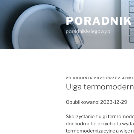
Przejdź
do
PORADNIK
treści
poradnikksiegowy.pl
OPUBLIKOWANE
29 GRUDNIA 2023
PRZEZ
ADMI
W
Ulga termomoderni
Opublikowano: 2023-12-29
Skorzystanie z ulgi termomode
dochodu albo przychodu wydat
termomodernizacyjne a więc n