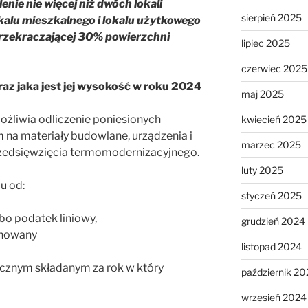
nie nie więcej niż dwóch lokali
sierpień 2025
kalu mieszkalnego i lokalu użytkowego
przekraczającej 30% powierzchni
lipiec 2025
czerwiec 2025
raz jaka jest jej wysokość w roku 2024
maj 2025
żliwia odliczenie poniesionych
kwiecień 2025
a materiały budowlane, urządzenia i
marzec 2025
 przedsięwzięcia termomodernizacyjnego.
luty 2025
u od:
styczeń 2025
o podatek liniowy,
grudzień 2024
onowany
listopad 2024
ocznym składanym za rok w który
październik 20
wrzesień 2024