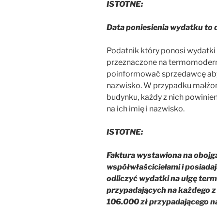
ISTOTNE:
Data poniesienia wydatku to 
Podatnik który ponosi wydatki n
przeznaczone na termomodern
poinformować sprzedawcę aby w
nazwisko. W przypadku małżo
budynku, każdy z nich powini
na ich imię i nazwisko.
ISTOTNE:
Faktura wystawiona na obojg
współwłaścicielami i posiad
odliczyć wydatki na ulgę te
przypadających na każdego z
106.000 zł przypadającego n