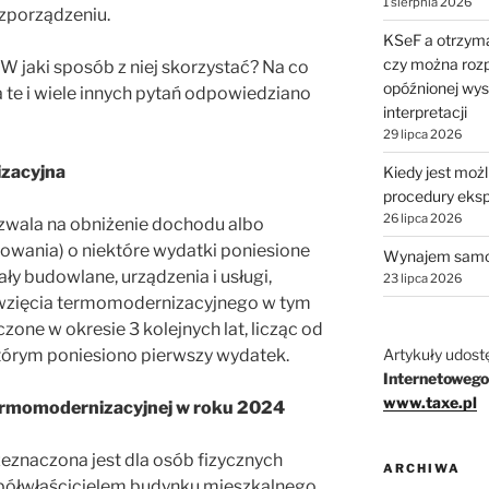
1 sierpnia 2026
porządzeniu.
KSeF a otrzyma
czy można rozp
 W jaki sposób z niej skorzystać? Na co
opóźnionej wys
te i wiele innych pytań odpowiedziano
interpretacji
29 lipca 2026
izacyjna
Kiedy jest moż
procedury eks
26 lipca 2026
wala na obniżenie dochodu albo
wania) o niektóre wydatki poniesione
Wynajem samo
y budowlane, urządzenia i usługi,
23 lipca 2026
ięwzięcia termomodernizacyjnego w tym
zone w okresie 3 kolejnych lat, licząc od
Artykuły udost
órym poniesiono pierwszy wydatek.
Internetowego
www.taxe.pl
termomodernizacyjnej w roku 2024
znaczona jest dla osób fizycznych
ARCHIWA
półwłaścicielem budynku mieszkalnego