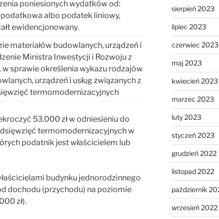
zenia poniesionych wydatków od:
sierpień 2023
 podatkowa albo podatek liniowy,
lipiec 2023
załt ewidencjonowany.
czerwiec 2023
ie materiałów budowlanych, urządzeń i
zenie Ministra Inwestycji i Rozwoju z
maj 2023
r. w sprawie określenia wykazu rodzajów
wlanych, urządzeń i usług związanych z
kwiecień 2023
dsięwzięć termomodernizacyjnych
marzec 2023
luty 2023
ekroczyć 53.000 zł w odniesieniu do
edsięwzięć termomodernizacyjnych w
styczeń 2023
rych podatnik jest właścicielem lub
grudzień 2022
listopad 2022
łaścicielami budynku jednorodzinnego
 od dochodu (przychodu) na poziomie
październik 20
000 zł).
wrzesień 2022