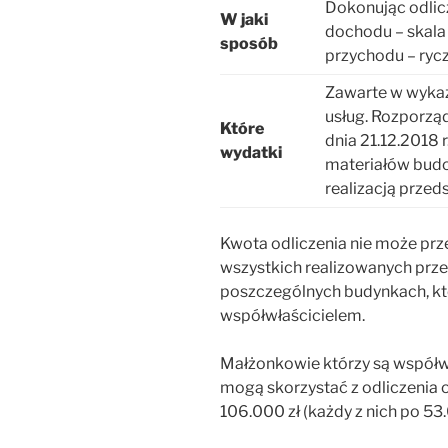
Dokonując odlic
W jaki
dochodu – skala
sposób
przychodu – ryc
Zawarte w wykaz
usług. Rozporząd
Które
dnia 21.12.2018 
wydatki
materiałów budo
realizacją prze
Kwota odliczenia nie może prz
wszystkich realizowanych prz
poszczególnych budynkach, któ
współwłaścicielem.
Małżonkowie którzy są współw
mogą skorzystać z odliczenia
106.000 zł (każdy z nich po 53.