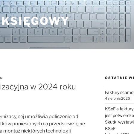
 KSIĘGOWY
OSTATNIE W
N
zacyjna w 2024 roku
Faktury scamo
4 sierpnia 2026
KSeF a faktury
jest potwierdz
rnizacyjnej umożliwia odliczenie od
Skutki wystawi
ków poniesionych na przedsięwzięcie
KSeF
a montaż niektórych technologii