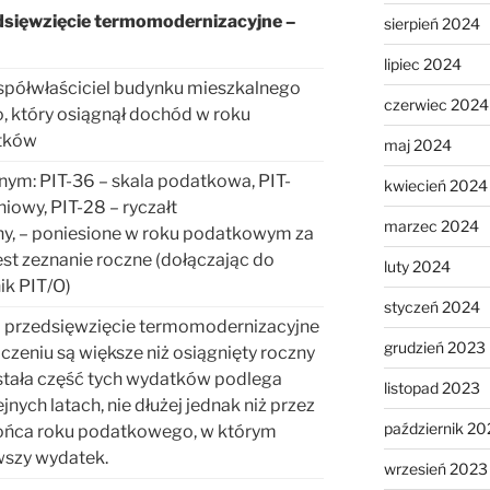
dsięwzięcie termomodernizacyjne –
sierpień 2024
lipiec 2024
współwłaściciel budynku mieszkalnego
czerwiec 2024
, który osiągnął dochód w roku
atków
maj 2024
nym: PIT-36 – skala podatkowa, PIT-
kwiecień 2024
niowy, PIT-28 – ryczałt
marzec 2024
, – poniesione w roku podatkowym za
est zeznanie roczne (dołączając do
luty 2024
ik PIT/O)
styczeń 2024
na przedsięwzięcie termomodernizacyjne
grudzień 2023
czeniu są większe niż osiągnięty roczny
tała część tych wydatków podlega
listopad 2023
jnych latach, nie dłużej jednak niż przez
październik 20
 końca roku podatkowego, w którym
wszy wydatek.
wrzesień 2023