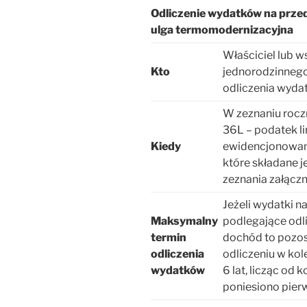
Odliczenie wydatków na prze
ulga termomodernizacyjna
Właściciel lub 
Kto
jednorodzinnego
odliczenia wyd
W zeznaniu rocz
36L – podatek li
Kiedy
ewidencjonowany
które składane j
zeznania załączn
Jeżeli wydatki 
Maksymalny
podlegające odli
termin
dochód to pozos
odliczenia
odliczeniu w kole
wydatków
6 lat, licząc od
poniesiono pier