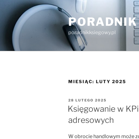
Przejdź
do
PORADNIK
treści
poradnikksiegowy.pl
MIESIĄC:
LUTY 2025
OPUBLIKOWANE
28 LUTEGO 2025
W
Księgowanie w KPi
adresowych
W obrocie handlowym może zda