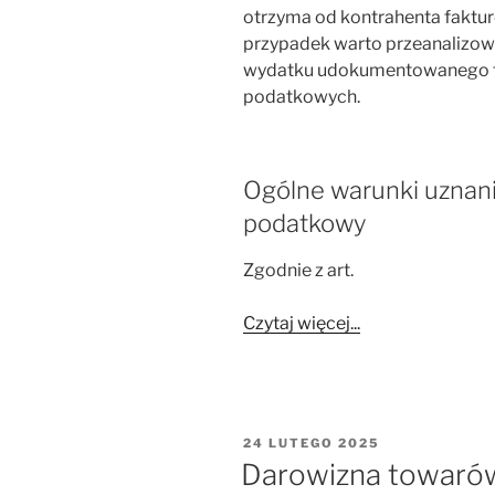
otrzyma od kontrahenta faktur
przypadek warto przeanalizow
wydatku udokumentowanego t
podatkowych.
Ogólne warunki uznani
podatkowy
Zgodnie z art.
Czytaj więcej...
OPUBLIKOWANE
24 LUTEGO 2025
W
Darowizna towarów