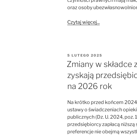
czynności prawnych mają małole
oraz osoby ubezwłasnowolnio
Czytaj więcej...
OPUBLIKOWANE
5 LUTEGO 2025
W
Zmiany w składce z
zyskają przedsięb
na 2026 rok
Na krótko przed końcem 2024 
ustawy o świadczeniach opiek
publicznych (Dz. U. 2024, poz. 
przedsiębiorcy zapłacą niższą
preferencje nie obejmą wszystki