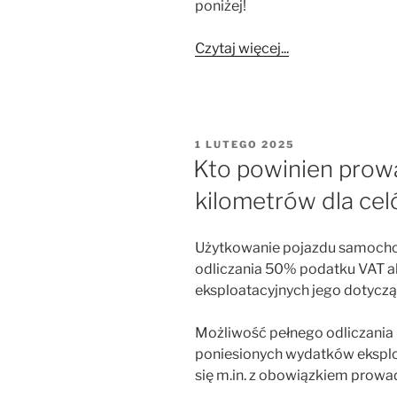
poniżej!
Czytaj więcej...
OPUBLIKOWANE
1 LUTEGO 2025
W
Kto powinien prow
kilometrów dla ce
Użytkowanie pojazdu samocho
odliczania 50% podatku VAT 
eksploatacyjnych jego dotyczą
Możliwość pełnego odliczania
poniesionych wydatków ekspl
się m.in. z obowiązkiem prowa