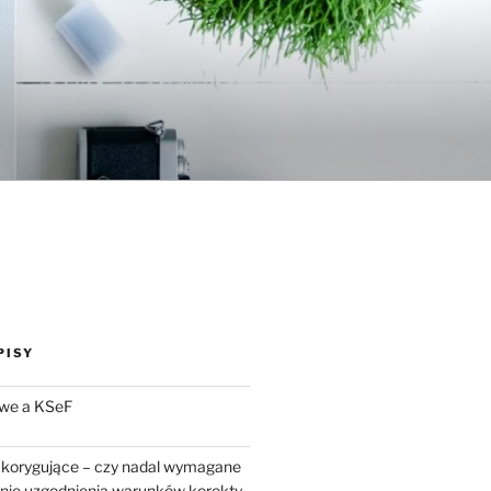
PISY
we a KSeF
 korygujące – czy nadal wymagane
enie uzgodnienia warunków korekty.