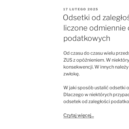
OPUBLIKOWANE
17 LUTEGO 2025
W
Odsetki od zaległo
liczone odmiennie 
podatkowych
Od czasu do czasu wielu przeds
ZUS z opóźnieniem. W niektóry
konsekwencji. W innych należ
zwłokę.
W jaki sposób ustalić odsetki 
Dlaczego w niektórych przypad
odsetek od zaległości podatk
Czytaj więcej...