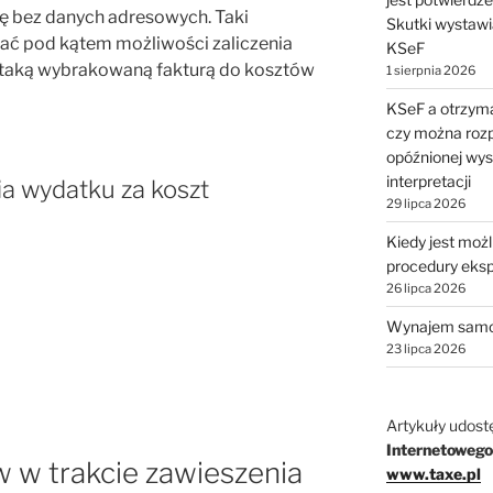
ę bez danych adresowych. Taki
Skutki wystawi
ać pod kątem możliwości zaliczenia
KSeF
aką wybrakowaną fakturą do kosztów
1 sierpnia 2026
KSeF a otrzyma
czy można rozp
opóźnionej wys
interpretacji
a wydatku za koszt
29 lipca 2026
Kiedy jest moż
procedury eks
26 lipca 2026
Wynajem samo
23 lipca 2026
Artykuły udost
Internetowego
 w trakcie zawieszenia
www.taxe.pl