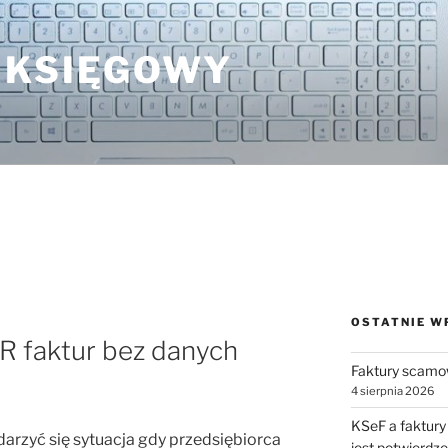
 KSIĘGOWY
OSTATNIE W
R faktur bez danych
Faktury scamo
4 sierpnia 2026
KSeF a faktury
rzyć się sytuacja gdy przedsiębiorca
jest potwierdz