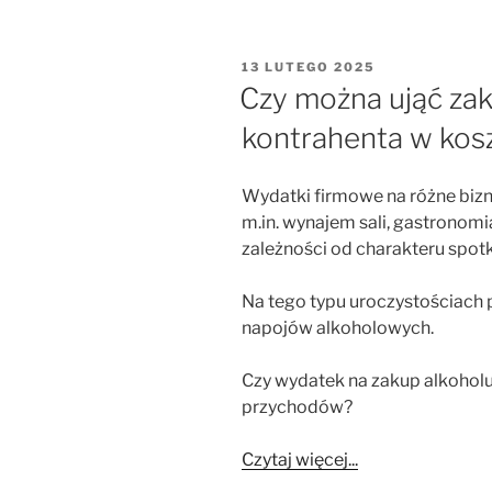
OPUBLIKOWANE
13 LUTEGO 2025
W
Czy można ująć zak
kontrahenta w kos
Wydatki firmowe na różne bizn
m.in. wynajem sali, gastronomia
zależności od charakteru spotk
Na tego typu uroczystościach 
napojów alkoholowych.
Czy wydatek na zakup alkohol
przychodów?
Czytaj więcej...