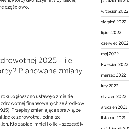
tni, którzy ukończyli lat trzynaście,
październik 20
ne częściowo.
wrzesień 2022
sierpień 2022
lipiec 2022
czerwiec 2022
maj 2022
drowotnej 2025 – ile
kwiecień 2022
iorcy? Planowane zmiany
marzec 2022
luty 2022
roku, ogłoszono ustawę o zmianie
styczeń 2022
i zdrowotnej finansowanych ze środków
grudzień 2021
1915). Przepisy zmieniające sprawią, że
 składkę zdrowotną, jednakże
listopad 2021
ch. Kto zapłaci mniej i o ile – szczegóły
październik 20