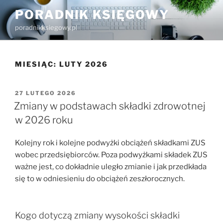
Przejdź
PORADNIK KSIĘGOWY
do
poradnikksiegowy.pl
treści
MIESIĄC:
LUTY 2026
OPUBLIKOWANE
27 LUTEGO 2026
W
Zmiany w podstawach składki zdrowotnej
w 2026 roku
Kolejny rok i kolejne podwyżki obciążeń składkami ZUS
wobec przedsiębiorców. Poza podwyżkami składek ZUS
ważne jest, co dokładnie uległo zmianie i jak przedkłada
się to w odniesieniu do obciążeń zeszłorocznych.
Kogo dotyczą zmiany wysokości składki