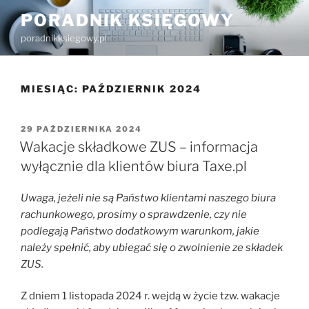
Przejdź
PORADNIK KSIĘGOWY
do
poradnikksiegowy.pl
treści
MIESIĄC:
PAŹDZIERNIK 2024
OPUBLIKOWANE
29 PAŹDZIERNIKA 2024
W
Wakacje składkowe ZUS – informacja
wyłącznie dla klientów biura Taxe.pl
Uwaga, jeżeli nie są Państwo klientami naszego biura
rachunkowego, prosimy o sprawdzenie, czy nie
podlegają Państwo dodatkowym warunkom, jakie
należy spełnić, aby ubiegać się o zwolnienie ze składek
ZUS.
Z dniem 1 listopada 2024 r. wejdą w życie tzw. wakacje