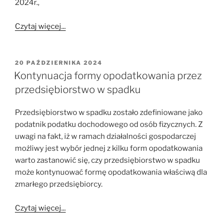
2024r.,
Czytaj więcej...
OPUBLIKOWANE
20 PAŹDZIERNIKA 2024
W
Kontynuacja formy opodatkowania przez
przedsiębiorstwo w spadku
Przedsiębiorstwo w spadku zostało zdefiniowane jako
podatnik podatku dochodowego od osób fizycznych. Z
uwagi na fakt, iż w ramach działalności gospodarczej
możliwy jest wybór jednej z kilku form opodatkowania
warto zastanowić się, czy przedsiębiorstwo w spadku
może kontynuować formę opodatkowania właściwą dla
zmarłego przedsiębiorcy.
Czytaj więcej...