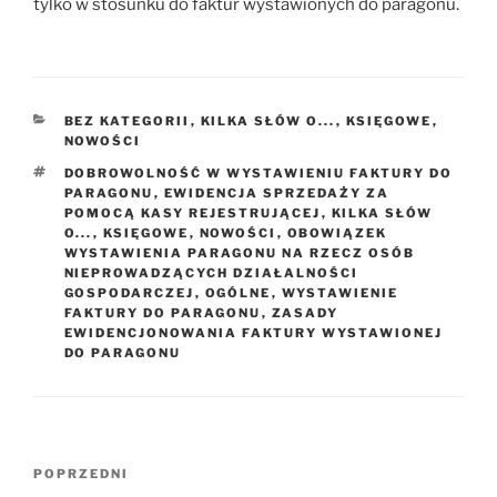
tylko w stosunku do faktur wystawionych do paragonu.
KATEGORIE
BEZ KATEGORII
,
KILKA SŁÓW O...
,
KSIĘGOWE
,
NOWOŚCI
TAGI
DOBROWOLNOŚĆ W WYSTAWIENIU FAKTURY DO
PARAGONU
,
EWIDENCJA SPRZEDAŻY ZA
POMOCĄ KASY REJESTRUJĄCEJ
,
KILKA SŁÓW
O...
,
KSIĘGOWE
,
NOWOŚCI
,
OBOWIĄZEK
WYSTAWIENIA PARAGONU NA RZECZ OSÓB
NIEPROWADZĄCYCH DZIAŁALNOŚCI
GOSPODARCZEJ
,
OGÓLNE
,
WYSTAWIENIE
FAKTURY DO PARAGONU
,
ZASADY
EWIDENCJONOWANIA FAKTURY WYSTAWIONEJ
DO PARAGONU
Nawigacja
Poprzedni
POPRZEDNI
wpisu