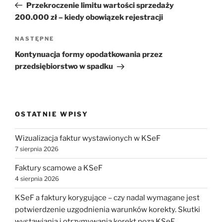
wpis
Przekroczenie limitu wartości sprzedaży
200.000 zł – kiedy obowiązek rejestracji
Następny
NASTĘPNE
wpis
Kontynuacja formy opodatkowania przez
przedsiębiorstwo w spadku
OSTATNIE WPISY
Wizualizacja faktur wystawionych w KSeF
7 sierpnia 2026
Faktury scamowe a KSeF
4 sierpnia 2026
KSeF a faktury korygujące – czy nadal wymagane jest
potwierdzenie uzgodnienia warunków korekty. Skutki
wystawiania i otrzymywania korekt poza KSeF