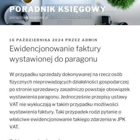
Przejdź
PORADNIK KSIĘGOWY
do
poradnikksiegowy.pl
treści
OPUBLIKOWANE
16 PAŹDZIERNIKA 2024
PRZEZ
ADMIN
W
Ewidencjonowanie faktury
wystawionej do paragonu
W przypadku sprzedaży dokonywanej na rzecz osób
fizycznych nieprowadzących działalności gospodarczej
po stronie sprzedawcy zasadniczo powstaje obowiązek
wystawienia paragonu. Jednocześnie przepisy ustawy
VAT nie wykluczają w takim przypadku możliwości
wystawienia faktury. Taki przypadek rodzi pytanie o
właściwe ewidencjonowanie takiego zdarzenia w JPK
VAT.