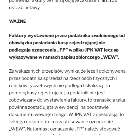
ponieważ faktury te nie są objęte zakresem art. 109
ust. 3d ustawy.
WAŻNE
Faktury wystawione przez podatnika zwolnionego od
obowiązku posiadania kasy rejestrującej nie
podlegają oznaczeniu „FP” w pliku JPK VAT lecz są
wykazywane w ramach zapisu zbiorczego „WEW”.
Ze wskazanych przepisów wynika, że jeżeli dokonywana
przez podatnika sprzedaż na rzecz osób fizycznych i
rolników ryczałtowych nie podlega fiskalizacji za
pomocą kasy rejestrującej, a podatnik nie jest
zobowiązany do wystawienia faktury, to transakcja taka
powinna zostać ujęta w ewidencji na podstawie
dokumentu wewnętrznego. W JPK VAT z deklaracją do
takiego dokumentu ma zastosowanie oznaczenie
„WEW”. Natomiast oznaczenie „FP” należy stosować