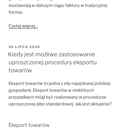
wystawiają w dalszym ciągu faktury w tradycyjnej
formie.
Czytaj więcej...
OPUBLIKOWANE
26 LIPCA 2026
W
Kiedy jest możliwe zastosowanie
uproszczonej procedury eksportu
towarów
Eksport towarów to jedna z siły napędowej polskiej
gospodarki. Eksport towarów w niektórych
przypadkach mógł być realizowany w procedurze
uproszczonej albo standardowej. Jak jest aktualnie?
Eksport towarów