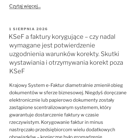
Czytaj więcej...
OPUBLIKOWANE
1 SIERPNIA 2026
W
KSeF a faktury korygujące – czy nadal
wymagane jest potwierdzenie
uzgodnienia warunków korekty. Skutki
wystawiania i otrzymywania korekt poza
KSeF
Krajowy System e-Faktur diametralnie zmienił obieg
dokumentów w sferze biznesowej. Niegdyś doręczane
elektronicznie lub papierowo dokumenty zostały
zastąpione scentralizowanym systemem, który
gwarantuje dostarczenie faktury w czasie
rzeczywistym. Korygowanie faktur in minus
nastręczało przedsiębiorcom wielu dodatkowych
obowiązków – konieczne było gromadzenie