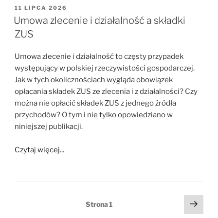
OPUBLIKOWANE
11 LIPCA 2026
W
Umowa zlecenie i działalność a składki
ZUS
Umowa zlecenie i działalność to częsty przypadek
występujący w polskiej rzeczywistości gospodarczej.
Jak w tych okolicznościach wygląda obowiązek
opłacania składek ZUS ze zlecenia i z działalności? Czy
można nie opłacić składek ZUS z jednego źródła
przychodów? O tym i nie tylko opowiedziano w
niniejszej publikacji.
Czytaj więcej...
Stronicowanie
Nast
Strona
1
stro
wpisów