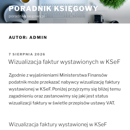
Przejdź
PORADNIK KSIĘGOWY
do
poradnikksiegowy.pl
treści
AUTOR:
ADMIN
OPUBLIKOWANE
7 SIERPNIA 2026
W
Wizualizacja faktur wystawionych w KSeF
Zgodnie z wyjaśnieniami Ministerstwa Finansów
podatnik może przekazać nabywcy wizualizację faktury
wystawionej w KSeF. Poniżej przyjrzymy się bliżej temu
zagadnieniu oraz zastanowimy się jaki jest status
wizualizacji faktury w świetle przepisów ustawy VAT.
Wizualizacja faktury wystawionej w KSeF