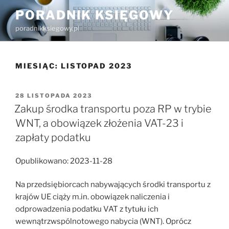
Przejdź
PORADNIK KSIĘGOWY
do
poradnikksiegowy.pl
treści
MIESIĄC:
LISTOPAD 2023
OPUBLIKOWANE
28 LISTOPADA 2023
W
Zakup środka transportu poza RP w trybie
WNT, a obowiązek złożenia VAT-23 i
zapłaty podatku
Opublikowano: 2023-11-28
Na przedsiębiorcach nabywających środki transportu z
krajów UE ciąży m.in. obowiązek naliczenia i
odprowadzenia podatku VAT z tytułu ich
wewnątrzwspólnotowego nabycia (WNT). Oprócz