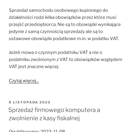
Sprzedaż samochodu osobowego kupionego do
działalności rodzi kilka obowiązków przez które musi
przejść przedsiębiorca. Nie są to obowiązki wynikające
jedynie z samą czynnością sprzedaży ale są to
ustawowe obowiązki podatkowe m.in. w podatku VAT.
Jeżeli mowa o czynnym podatniku VAT a nie o
podatniku zwolnionym z VAT to obowiązków względem
VAT jest znaczne więcej.
Czytaj więcej...
OPUBLIKOWANE
8 LISTOPADA 2023
W
Sprzedaż firmowego komputera a
zwolnienie z kasy fiskalnej
Opublikowano: 2023-11-08