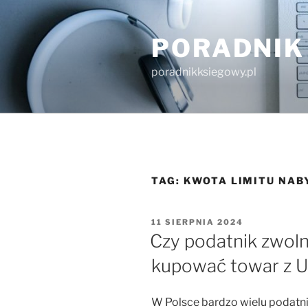
Przejdź
do
PORADNIK
treści
poradnikksiegowy.pl
TAG:
KWOTA LIMITU NA
OPUBLIKOWANE
11 SIERPNIA 2024
W
Czy podatnik zwol
kupować towar z 
W Polsce bardzo wielu podatni