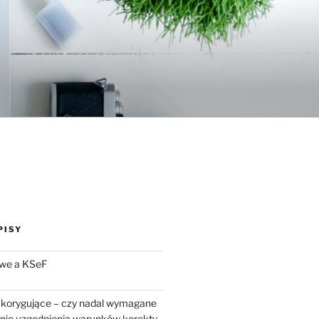
PISY
we a KSeF
 korygujące – czy nadal wymagane
enie uzgodnienia warunków korekty.