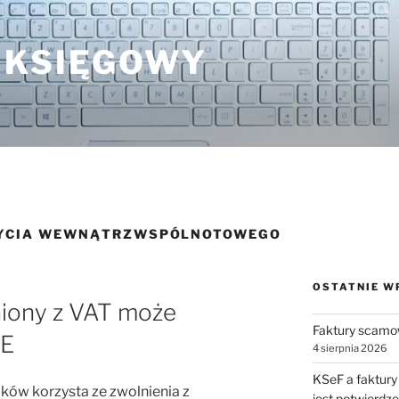
 KSIĘGOWY
BYCIA WEWNĄTRZWSPÓLNOTOWEGO
OSTATNIE W
niony z VAT może
Faktury scamo
UE
4 sierpnia 2026
KSeF a faktury
ków korzysta ze zwolnienia z
jest potwierdz