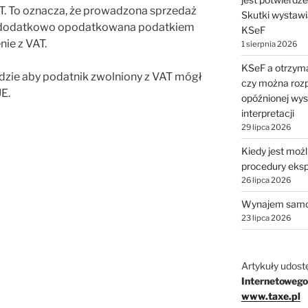
. To oznacza, że prowadzona sprzedaż
Skutki wystawi
st dodatkowo opodatkowana podatkiem
KSeF
nie z VAT.
1 sierpnia 2026
KSeF a otrzyma
odzie aby podatnik zwolniony z VAT mógł
czy można rozp
E.
opóźnionej wys
interpretacji
29 lipca 2026
Kiedy jest moż
procedury eks
26 lipca 2026
Wynajem samo
23 lipca 2026
Artykuły udost
Internetowego
www.taxe.pl