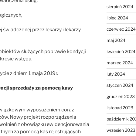
wiadczenia usług:
sierpień 2024
gicznych,
lipiec 2024
czerwiec 2024
 świadczonej przez lekarzy i lekarzy
maj 2024
 obiektów służących poprawie kondycji
kwiecień 2024
akresie wstępu.
marzec 2024
cie z dniem 1 maja 2019r.
luty 2024
styczeń 2024
encji sprzedaży za pomocą kasy
grudzień 2023
listopad 2023
obowiązkowym wyposażeniem coraz
ców. Nowy projekt rozporządzenia
październik 20
zwolnień z obowiązku ewidencjonowania
wrzesień 2023
tnych za pomocą kas rejestrujących