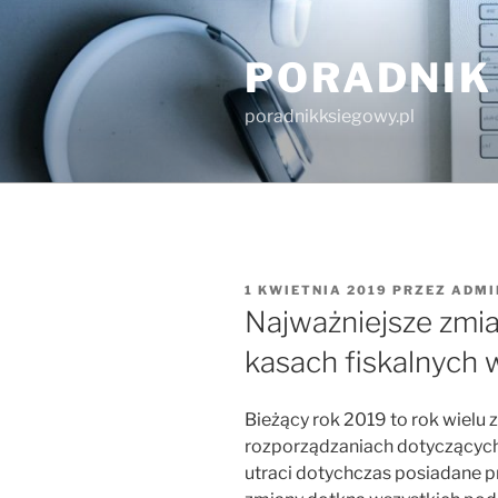
Przejdź
do
PORADNIK
treści
poradnikksiegowy.pl
OPUBLIKOWANE
1 KWIETNIA 2019
PRZEZ
ADMI
W
Najważniejsze zmi
kasach fiskalnych 
Bieżący rok 2019 to rok wielu 
rozporządzaniach dotyczących
utraci dotychczas posiadane pro