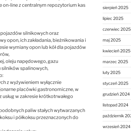
ie on-line z centralnym repozytorium kas
sierpień 2025
lipiec 2025
czerwiec 2025
 pojazdów silnikowych oraz
maj 2025
 opon, ich zakładania, bieżnikowania i
esie wymiany opon lub kół dla pojazdów
kwiecień 2025
rów,
ej, oleju napędowego, gazu
marzec 2025
silników spalinowych,
luty 2025
o:
ych z wyżywieniem wyłącznie
styczeń 2025
cjonarne placówki gastronomiczne, w
grudzień 2024
 usług w zakresie krótkotrwałego
listopad 2024
i podobnych paliw stałych wytwarzanych
październik 20
 koksu i półkoksu przeznaczonych do
wrzesień 2024