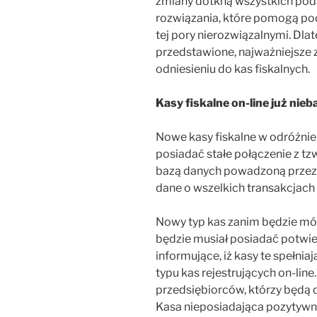
zmiany dotkną wszystkich poda
rozwiązania, które pomogą p
tej pory nierozwiązalnymi. Dla
przedstawione, najważniejsze
odniesieniu do kas fiskalnych.
Kasy fiskalne on-line już nie
Nowe kasy fiskalne w odróżni
posiadać stałe połączenie z tz
bazą danych powadzoną przez 
dane o wszelkich transakcjac
Nowy typ kas zanim będzie mó
będzie musiał posiadać potwi
informujące, iż kasy te spełn
typu kas rejestrujących on-line
przedsiębiorców, którzy będą
Kasa nieposiadająca pozytywne