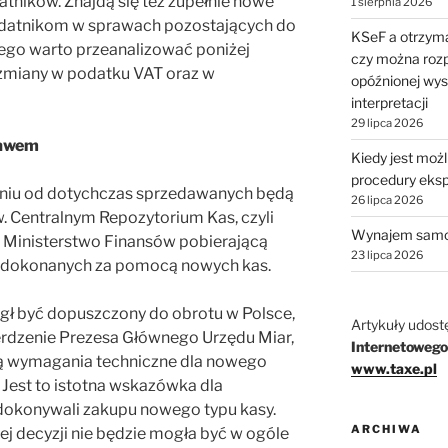
tników. Znajdą się też zupełnie nowe
1 sierpnia 2026
odatnikom w sprawach pozostających do
KSeF a otrzyma
tego warto przeanalizować poniżej
czy można rozp
 zmiany w podatku VAT oraz w
opóźnionej wys
interpretacji
29 lipca 2026
bawem
Kiedy jest moż
procedury eks
eniu od dotychczas sprzedawanych będą
26 lipca 2026
w. Centralnym Repozytorium Kas, czyli
Wynajem samo
Ministerstwo Finansów pobierającą
23 lipca 2026
h dokonanych za pomocą nowych kas.
gł być dopuszczony do obrotu w Polsce,
Artykuły udost
erdzenie Prezesa Głównego Urzędu Miar,
Internetowego
iają wymagania techniczne dla nowego
www.taxe.pl
. Jest to istotna wskazówka dla
 dokonywali zakupu nowego typu kasy.
ARCHIWA
j decyzji nie będzie mogła być w ogóle