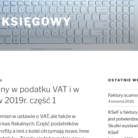
 KSIĘGOWY
OSTATNIE W
N
any w podatku VAT i w
Faktury scamo
w 2019r. część 1
4 sierpnia 2026
KSeF a faktury
zmian w ustawie o VAT, ale także w
jest potwierdz
 kas fiskalnych. Część podatników
Skutki wystawi
fity a inni z kolei otrzymają nowe. Inne
KSeF