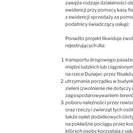
zawęża rodzaje działalności o
ewidencji przy pomocy kasy fis
z ewidencji sprzedaży za pomoc
podatnicy świadczący usługi:
Ponadto projekt likwiduje zwo
rejestrujących dla:
transportu drogowego pasażer
mięśni ludzkich lub ciągnionym
na rzece Dunajec przez flisakó
utrzymania porządku w budyn
zieleni (zwolnienie nie dotyczy
zagospodarowywaniem terenów
poboru należności przez rewi
oraz rzeczy i zwierząt tych o
także opłat dodatkowych (doty
na pokładzie pociągu przez ko
których osoby korzystają z us