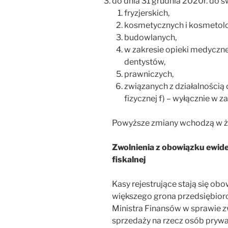
do dnia 31 grudnia 2020r. do ś
fryzjerskich,
kosmetycznych i kosmetolo
budowlanych,
w zakresie opieki medycznej
dentystów,
prawniczych,
związanych z działalnością
fizycznej f) – wyłącznie w z
Powyższe zmiany wchodzą w ży
Zwolnienia z obowiązku ewid
fiskalnej
Kasy rejestrujące stają się 
większego grona przedsiębior
Ministra Finansów w sprawie 
sprzedaży na rzecz osób prywa