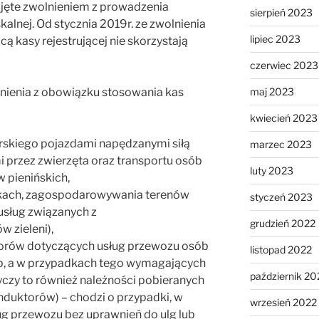
bjęte zwolnieniem z prowadzenia
sierpień 2023
kalnej. Od stycznia 2019r. ze zwolnienia
lipiec 2023
ą kasy rejestrującej nie skorzystają
czerwiec 2023
maj 2023
lnienia z obowiązku stosowania kas
kwiecień 2023
skiego pojazdami napędzanymi siłą
marzec 2023
i przez zwierzęta oraz transportu osób
luty 2023
w pienińskich,
kach, zagospodarowywania terenów
styczeń 2023
 usług związanych z
grudzień 2022
 zieleni),
zorów dotyczących usług przewozu osób
listopad 2022
sób, a w przypadkach tego wymagających
październik 20
czy to również należności pobieranych
nduktorów) – chodzi o przypadki, w
wrzesień 2022
ług przewozu bez uprawnień do ulg lub