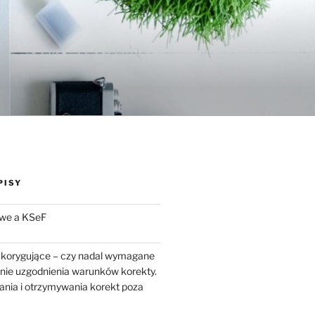
PISY
we a KSeF
 korygujące – czy nadal wymagane
enie uzgodnienia warunków korekty.
ania i otrzymywania korekt poza