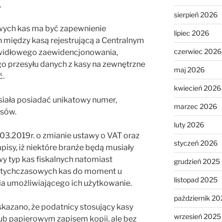
.
sierpień 2026
ch kas ma być zapewnienie
lipiec 2026
h między kasą rejestrującą a Centralnym
czerwiec 2026
awidłowego zaewidencjonowania,
o przesyłu danych z kasy na zewnętrzne
maj 2026
ć.
kwiecień 2026
siała posiadać unikatowy numer,
marzec 2026
nsów.
luty 2026
3.2019r. o zmianie ustawy o VAT oraz
styczeń 2026
pisy, iż niektóre branże będą musiały
y typ kas fiskalnych natomiast
grudzień 2025
dotychczasowych kas do moment u
listopad 2025
a umożliwiającego ich użytkowanie.
październik 20
skazano, że podatnicy stosujący kasy
wrzesień 2025
lub papierowym zapisem kopii, ale bez