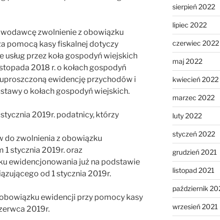
sierpień 2022
lipiec 2022
awodawcę zwolnienie z obowiązku
czerwiec 2022
a pomocą kasy fiskalnej dotyczy
 usług przez koła gospodyń wiejskich
maj 2022
istopada 2018 r. o kołach gospodyń
uje uproszczoną ewidencję przychodów i
kwiecień 2022
ustawy o kołach gospodyń wiejskich.
marzec 2022
tycznia 2019r. podatnicy, którzy
luty 2022
styczeń 2022
ów do zwolnienia z obowiązku
1 stycznia 2019r. oraz
grudzień 2021
ązku ewidencjonowania już na podstawie
listopad 2021
zującego od 1 stycznia 2019r.
październik 20
 obowiązku ewidencji przy pomocy kasy
wrzesień 2021
czerwca 2019r.