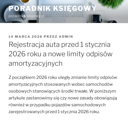
Przejdź
PORADNIK KSIĘGOWY
do
poradnikksiegowy.pl
treści
OPUBLIKOWANE
14 MARCA 2026
PRZEZ
ADMIN
W
Rejestracja auta przed 1 stycznia
2026 roku a nowe limity odpisów
amortyzacyjnych
Z początkiem 2026 roku uległy zmianie limity odpisów
amortyzacyjnych stosowanych wobec samochodów
osobowych stanowiących środki trwałe. W poniższym
artykule zastanowimy się czy nowe zasady obowiązują
również w przypadku pojazdów samochodowych
zarejestrowanych przed 1 stycznia 2026 roku.