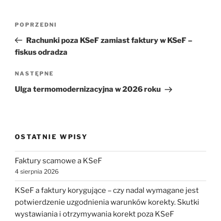
Nawigacja
Poprzedni
POPRZEDNI
wpisu
wpis
Rachunki poza KSeF zamiast faktury w KSeF –
fiskus odradza
Następny
NASTĘPNE
wpis
Ulga termomodernizacyjna w 2026 roku
OSTATNIE WPISY
Faktury scamowe a KSeF
4 sierpnia 2026
KSeF a faktury korygujące – czy nadal wymagane jest
potwierdzenie uzgodnienia warunków korekty. Skutki
wystawiania i otrzymywania korekt poza KSeF