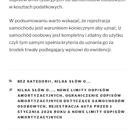
w kosztach podatkowych.
W podsumowaniu warto wskazać, że rejestracja
samochodu jest warunkiem koniecznym aby uznać, iż
samochód osobowy jest kompletny i zdatny do użytku
czyli tym samym spełnia kryteria do uznania go za
środek trwały podlegający wpisowi do ewidencji.
KATEGORIE
BEZ KATEGORII
,
KILKA SŁÓW O...
TAGI
KILKA SŁÓW O...
,
NOWE LIMITY ODPISÓW
AMORTYZACYJNYCH
,
OGRANICZENIE ODPISÓW
AMORTYZACYJNYCH DOTYCZĄCE SAMOCHODÓW
OSOBOWYCH
,
REJESTRACJA AUTA PRZED 1
STYCZNIA 2026 ROKU A NOWE LIMITY ODPISÓW
AMORTYZACYJNYCH