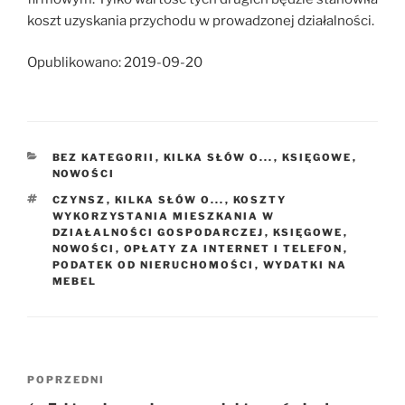
koszt uzyskania przychodu w prowadzonej działalności.
Opublikowano: 2019-09-20
KATEGORIE
BEZ KATEGORII
,
KILKA SŁÓW O...
,
KSIĘGOWE
,
NOWOŚCI
TAGI
CZYNSZ
,
KILKA SŁÓW O...
,
KOSZTY
WYKORZYSTANIA MIESZKANIA W
DZIAŁALNOŚCI GOSPODARCZEJ
,
KSIĘGOWE
,
NOWOŚCI
,
OPŁATY ZA INTERNET I TELEFON
,
PODATEK OD NIERUCHOMOŚCI
,
WYDATKI NA
MEBEL
Nawigacja
Poprzedni
POPRZEDNI
wpisu
wpis