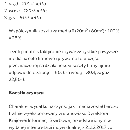
prąd – 200zl netto,
woda – 120zł netto,
gaz – 90zł netto.
2
2
Współczynnik kosztu za media  (20m
/ 80m
) * 100%
= 25%
Jeżeli podatnik faktycznie używał wszystkie powyższe
media na cele firmowe i prywatne to w części
przeznaczonej na działalność w koszty firmy ujmie
odpowiednio za prąd – 50zł, za wodę – 30zł, za gaz –
22,50zł.
Kwestia czynszu
Charakter wydatku na czynsz jak i media został bardzo
trafnie wyeksponowany w stanowisku Dyrektora
Krajowej Informacji Skarbowej przedstawionym w
wydanej interpretacji indywidualnej z 21.12.2017r. o