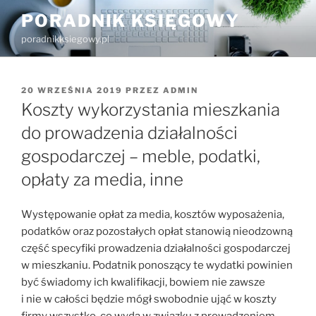
Przejdź
PORADNIK KSIĘGOWY
do
poradnikksiegowy.pl
treści
OPUBLIKOWANE
20 WRZEŚNIA 2019
PRZEZ
ADMIN
W
Koszty wykorzystania mieszkania
do prowadzenia działalności
gospodarczej – meble, podatki,
opłaty za media, inne
Występowanie opłat za media, kosztów wyposażenia,
podatków oraz pozostałych opłat stanowią nieodzowną
część specyfiki prowadzenia działalności gospodarczej
w mieszkaniu. Podatnik ponoszący te wydatki powinien
być świadomy ich kwalifikacji, bowiem nie zawsze
i nie w całości będzie mógł swobodnie ująć w koszty