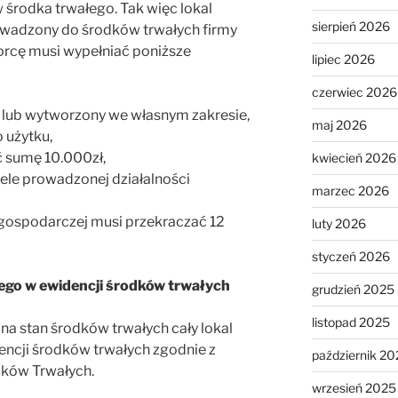
 środka trwałego. Tak więc lokal
sierpień 2026
wadzony do środków trwałych firmy
orcę musi wypełniać poniższe
lipiec 2026
czerwiec 2026
y lub wytworzony we własnym zakresie,
maj 2026
 użytku,
ć sumę 10.000zł,
kwiecień 2026
ele prowadzonej działalności
marzec 2026
 gospodarczej musi przekraczać 12
luty 2026
styczeń 2026
nego w ewidencji środków trwałych
grudzień 2025
listopad 2025
a stan środków trwałych cały lokal
encji środków trwałych zgodnie z
październik 20
dków Trwałych.
wrzesień 2025