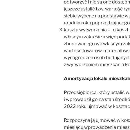
odtworzyć i nie są one dostęp
jeszcze ustalić tzw. wartość 
siebie wycenę na podstawie wa
grudnia roku poprzedzającego
kosztu wytworzenia – to koszt
własnym zakresie a więc poda
zbudowanego we własnym zakre
wartość towarów, materiałów, 
wynagrodzeń osób budujących 
z wytworzeniem mieszkania k
Amortyzacja lokalu mieszkal
Przedsiębiorca, który ustalić
i wprowadził go na stan środk
2022 roku ujmować w kosztach
Rozpoczyna ją ujmować w kosz
miesiącu wprowadzenia mieszka