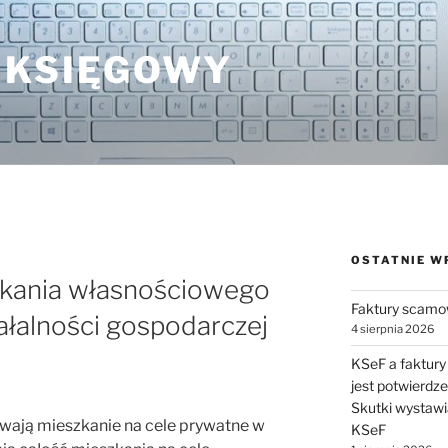
 KSIĘGOWY
OSTATNIE W
zkania własnościowego
Faktury scamo
ałalności gospodarczej
4 sierpnia 2026
KSeF a faktury
jest potwierdz
Skutki wystawi
wają mieszkanie na cele prywatne w
KSeF