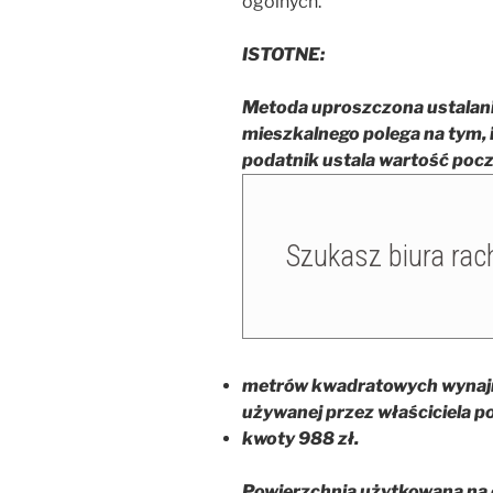
ogólnych.
ISTOTNE:
Metoda uproszczona ustalani
mieszkalnego polega na tym,
podatnik ustala wartość pocz
metrów kwadratowych wynajm
używanej przez właściciela po
kwoty 988 zł.
Powierzchnia użytkowana na 