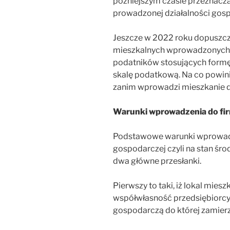
późniejszym czasie przeznacza
prowadzonej działalności gosp
Jeszcze w 2022 roku dopuszcza
mieszkalnych wprowadzonych 
podatników stosujących formę
skalę podatkową. Na co powin
zanim wprowadzi mieszkanie d
Warunki wprowadzenia do fi
Podstawowe warunki wprowadz
gospodarczej czyli na stan śr
dwa główne przesłanki.
Pierwszy to taki, iż lokal mies
współwłasność przedsiębiorc
gospodarczą do której zamier