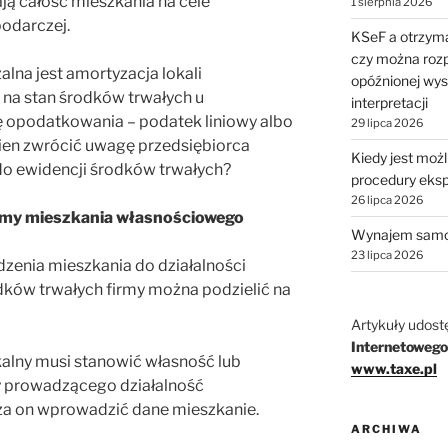
ją całość mieszkania na cele
1 sierpnia 2026
odarczej.
KSeF a otrzyma
czy można rozp
lna jest amortyzacja lokali
opóźnionej wys
na stan środków trwałych u
interpretacji
 opodatkowania – podatek liniowy albo
29 lipca 2026
ien zwrócić uwagę przedsiębiorca
Kiedy jest moż
o ewidencji środków trwałych?
procedury eks
26 lipca 2026
rmy mieszkania własnościowego
Wynajem samo
23 lipca 2026
enia mieszkania do działalności
odków trwałych firmy można podzielić na
Artykuły udost
Internetowego
zkalny musi stanowić własność lub
www.taxe.pl
y prowadzącego działalność
za on wprowadzić dane mieszkanie.
ARCHIWA