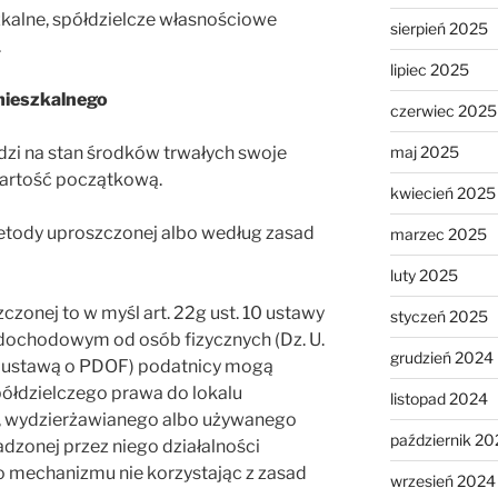
kalne, spółdzielcze własnościowe
sierpień 2025
.
lipiec 2025
mieszkalnego
czerwiec 2025
maj 2025
zi na stan środków trwałych swoje
wartość początkową.
kwiecień 2025
tody uproszczonej albo według zasad
marzec 2025
luty 2025
zonej to w myśl art. 22g ust. 10 ustawy
styczeń 2025
u dochodowym od osób fizycznych (Dz. U.
grudzień 2024
lej ustawą o PDOF) podatnicy mogą
ółdzielczego prawa do lokalu
listopad 2024
 wydzierżawianego albo używanego
październik 20
adzonej przez niego działalności
 mechanizmu nie korzystając z zasad
wrzesień 2024