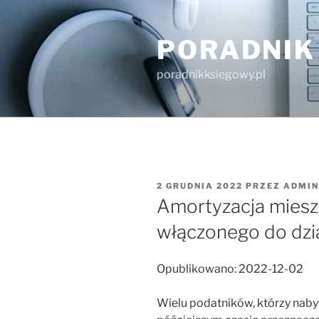
Przejdź
do
PORADNIK
treści
poradnikksiegowy.pl
OPUBLIKOWANE
2 GRUDNIA 2022
PRZEZ
ADMIN
W
Amortyzacja mies
włączonego do dzi
Opublikowano: 2022-12-02
Wielu podatników, którzy naby