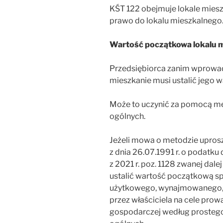
KŚT 122 obejmuje lokale miesz
prawo do lokalu mieszkalnego
Wartość początkowa lokalu 
Przedsiębiorca zanim wprowad
mieszkanie musi ustalić jego 
Może to uczynić za pomocą me
ogólnych.
Jeżeli mowa o metodzie uproszc
z dnia 26.07.1991 r. o podatk
z 2021 r. poz. 1128 zwanej da
ustalić wartość początkową sp
użytkowego, wynajmowanego,
przez właściciela na cele prow
gospodarczej według prostego