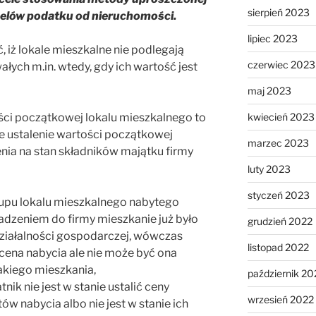
sierpień 2023
 celów podatku od nieruchomości.
lipiec 2023
 iż lokale mieszkalne nie podlegają
czerwiec 2023
ałych m.in. wtedy, gdy ich wartość jest
maj 2023
kwiecień 2023
ści początkowej lokalu mieszkalnego to
e ustalenie wartości początkowej
marzec 2023
ia na stan składników majątku firmy
luty 2023
styczeń 2023
akupu lokalu mieszkalnego nabytego
adzeniem do firmy mieszkanie już było
grudzień 2022
działalności gospodarczej, wówczas
listopad 2022
ena nabycia ale nie może być ona
akiego mieszkania,
październik 20
nik nie jest w stanie ustalić ceny
wrzesień 2022
w nabycia albo nie jest w stanie ich