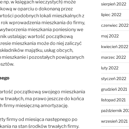
ne np. w księgach wieczystych) może
sierpień 2022
rynkową w oparciu o dokonaną przez
lipiec 2022
rtości podobnych lokali mieszkalnych z
 rok wprowadzenia mieszkania do firmy,
czerwiec 2022
 wytworzenia mieszkania poniesiony we
maj 2022
tnik ustalając wartość początkową
sie mieszkania może do niej zaliczyć
kwiecień 2022
składników majątku, usług obcych,
mieszkanie i pozostałych powiązanych
marzec 2022
osztów.
luty 2022
nego
styczeń 2022
grudzień 2021
 wartość początkową swojego mieszkania
ów trwałych, ma prawo jeszcze do końca
listopad 2021
 firmy miesięczną amortyzację.
październik 20
ty firmy od miesiąca następnego po
wrzesień 2021
nia na stan środków trwałych firmy.