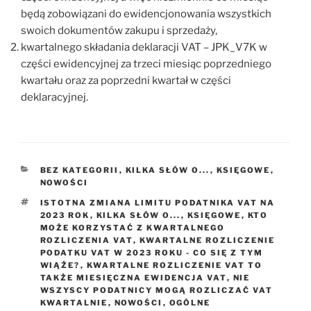
będą zobowiązani do ewidencjonowania wszystkich
swoich dokumentów zakupu i sprzedaży,
kwartalnego składania deklaracji VAT – JPK_V7K w
części ewidencyjnej za trzeci miesiąc poprzedniego
kwartału oraz za poprzedni kwartał w części
deklaracyjnej.
KATEGORIE
BEZ KATEGORII
,
KILKA SŁÓW O...
,
KSIĘGOWE
,
NOWOŚCI
TAGI
ISTOTNA ZMIANA LIMITU PODATNIKA VAT NA
2023 ROK
,
KILKA SŁÓW O...
,
KSIĘGOWE
,
KTO
MOŻE KORZYSTAĆ Z KWARTALNEGO
ROZLICZENIA VAT
,
KWARTALNE ROZLICZENIE
PODATKU VAT W 2023 ROKU - CO SIĘ Z TYM
WIĄŻE?
,
KWARTALNE ROZLICZENIE VAT TO
TAKŻE MIESIĘCZNA EWIDENCJA VAT
,
NIE
WSZYSCY PODATNICY MOGĄ ROZLICZAĆ VAT
KWARTALNIE
,
NOWOŚCI
,
OGÓLNE