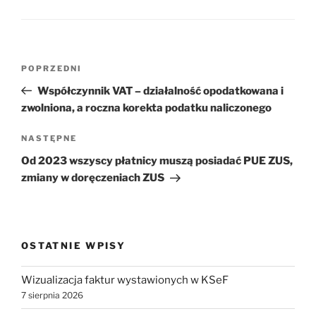
Nawigacja
Poprzedni
POPRZEDNI
wpisu
wpis
Współczynnik VAT – działalność opodatkowana i
zwolniona, a roczna korekta podatku naliczonego
Następny
NASTĘPNE
wpis
Od 2023 wszyscy płatnicy muszą posiadać PUE ZUS,
zmiany w doręczeniach ZUS
OSTATNIE WPISY
Wizualizacja faktur wystawionych w KSeF
7 sierpnia 2026