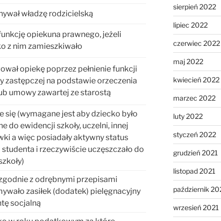
sierpień 2022
ywał władzę rodzicielską
lipiec 2022
 funkcję opiekuna prawnego, jeżeli
czerwiec 2022
ko z nim zamieszkiwało
maj 2022
wał opiekę poprzez pełnienie funkcji
kwiecień 2022
y zastępczej na podstawie orzeczenia
ub umowy zawartej ze starostą
marzec 2022
 się (wymagane jest aby dziecko było
luty 2022
e do ewidencji szkoły, uczelni, innej
styczeń 2022
ki a więc posiadały aktywny status
 studenta i rzeczywiście uczęszczało do
grudzień 2021
szkoły)
listopad 2021
 zgodnie z odrębnymi przepisami
październik 20
ywało zasiłek (dodatek) pielęgnacyjny
ntę socjalną
wrzesień 2021