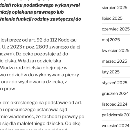
en dzień roku podatkowego wykonywał
sierpień 2025
unkcję opiekuna prawnego lub
lipiec 2025
nienie funkcji rodziny zastępczej do
czerwiec 2025
maj 2025
jest przez od art. 92 do 112 Kodeksu
 U. z 2023 r. poz. 2809 zwanego dalej
kwiecień 2025
czym). Dziecko pozostaje aż do
cielską. Władza rodzicielska
marzec 2025
Władza rodzicielska obejmuje w
luty 2025
awo rodziców do wykonywania pieczy
 oraz do wychowania dziecka, z
styczeń 2025
i praw.
grudzień 2024
iem określonego na podstawie od art.
listopad 2024
o i opiekuńczego ustanawia sąd
październik 20
źmie wiadomość, że zachodzi prawny po
się dla małoletniego dziecka. Opiekę
wrzesień 2024