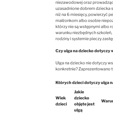
niezawodowej oraz prowadzącyc
uzasadnione dobrem dziecka s
niż na 6 miesięcy, powierzyć pe
małżonkom albo osobie niepoz
którzy nie są wstępnymi albo 
warunku niezbędnych szkoleń,
rodziny i systemie pieczy zast
Czy ulga na dziecko dotyczy 
Ulga na dziecko nie dotyczy ws
konkretnie? Zaprezentowano to
Których dzieci dotyczy ulga n
Jakie
Wiek
dziecko
Waru
dzieci
objęte jest
ulgą