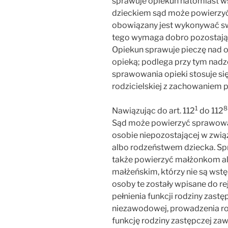
sprawuje opiekun natomiast w
dzieckiem sąd może powierzy
obowiązany jest wykonywać swe
tego wymaga dobro pozostające
Opiekun sprawuje pieczę nad 
opieką; podlega przy tym nad
sprawowania opieki stosuje si
rodzicielskiej z zachowaniem 
1
8
Nawiązując do art. 112
do 112
Sąd może powierzyć sprawowa
osobie niepozostającej w zwią
albo rodzeństwem dziecka. Sp
także powierzyć małżonkom al
małżeńskim, którzy nie są wst
osoby te zostały wpisane do r
pełnienia funkcji rodziny zast
niezawodowej, prowadzenia ro
funkcję rodziny zastępczej za