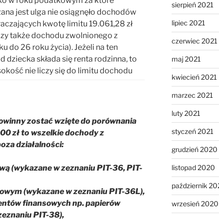
ko w roku podatkowym za które
sierpień 2021
zana jest ulga nie osiągnęło dochodów
lipiec 2021
aczających kwotę limitu 19.061,28 zł
czy także dochodu zwolnionego z
czerwiec 2021
u do 26 roku życia). Jeżeli na ten
 dziecka składa się renta rodzinna, to
maj 2021
sokość nie liczy się do limitu dochodu
kwiecień 2021
marzec 2021
luty 2021
owinny zostać wzięte do porównania
styczeń 2021
000 zł to wszelkie dochody z
poza działalności:
grudzień 2020
listopad 2020
ą (wykazane w zeznaniu PIT-36, PIT-
październik 2
iowym (wykazane w zeznaniu PIT-36L),
mentów finansowych np. papierów
wrzesień 2020
eznaniu PIT-38),