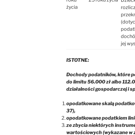
Dziec
życia
rozlic
przekr
(doty
podatk
dochód
jej wy
ISTOTNE:
Dochody podatników, które p
do limitu 56.000 zł albo 112.
działalności gospodarczej i s
opodatkowane skalą podatkow
37),
opodatkowane podatkiem lin
ze zbycia niektórych instru
wartościowych (wykazane w z