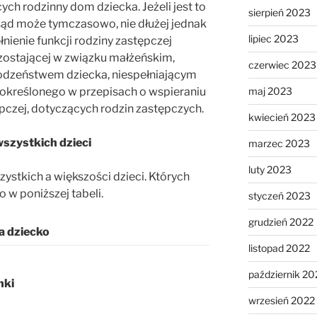
h rodzinny dom dziecka. Jeżeli jest to
sierpień 2023
ąd może tymczasowo, nie dłużej jednak
lipiec 2023
łnienie funkcji rodziny zastępczej
ostającej w związku małżeńskim,
czerwiec 2023
rodzeństwem dziecka, niespełniającym
maj 2023
 określonego w przepisach o wspieraniu
ępczej, dotyczących rodzin zastępczych.
kwiecień 2023
wszystkich dzieci
marzec 2023
luty 2023
zystkich a większości dzieci. Których
 w poniższej tabeli.
styczeń 2023
grudzień 2022
a dziecko
listopad 2022
październik 20
nki
wrzesień 2022