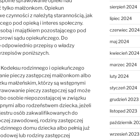
spólne sprawowanie opieki nad
sierpień 2024
ć tylko małżonkom. Opiekun
 czynności z należytą starannością, jak
lipiec 2024
go pod opieką i interes społeczny.
czerwiec 2024
osobą i majątkiem pozostającego pod
zorowi sądu opiekuńczego. Do
maj 2024
ę odpowiednio przepisy o władzy
przepisów poniższych.
kwiecień 2024
marzec 2024
Kodeksu rodzinnego i opiekuńczego
nie pieczy zastępczej małżonkom albo
luty 2024
zku małżeńskim, którzy są wstępnymi
styczeń 2024
rawowanie pieczy zastępczej sąd może
bo osobie niepozostającej w związku
grudzień 2023
ępnymi albo rodzeństwem dziecka, jeżeli
listopad 2023
ejestru osób zakwalifikowanych do
ępczej zawodowej, rodziny zastępczej
październik 20
dzinnego domu dziecka albo pełnią już
wrzesień 2023
wodowej lub rodziny zastępczej