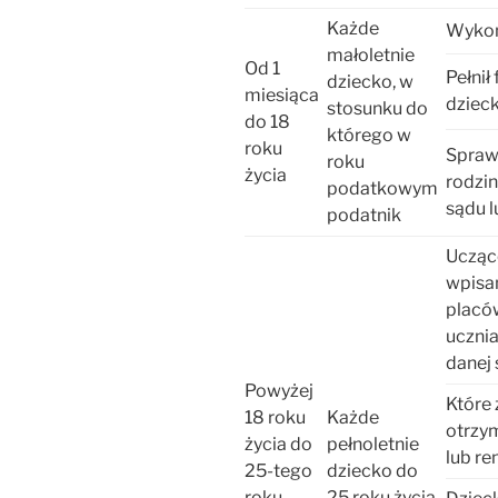
Każde
Wykon
małoletnie
Od 1
Pełnił
dziecko, w
miesiąca
dziec
stosunku do
do 18
którego w
roku
Sprawo
roku
życia
rodzin
podatkowym
sądu l
podatnik
Uczące
wpisan
placów
ucznia
danej 
Powyżej
Które
18 roku
Każde
otrzym
życia do
pełnoletnie
lub re
25-tego
dziecko do
roku
25 roku życia