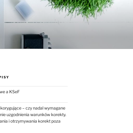
PISY
we a KSeF
 korygujące – czy nadal wymagane
enie uzgodnienia warunków korekty.
ania i otrzymywania korekt poza