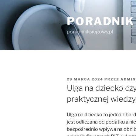
Przejdź
do
PORADNIK
treści
poradnikksiegowy.pl
OPUBLIKOWANE
29 MARCA 2024
PRZEZ
ADMIN
W
Ulga na dziecko c
praktycznej wiedzy
Ulga na dziecko to jedna z bar
jest odliczana od podatku a ni
bezpośrednio wpływa na obni