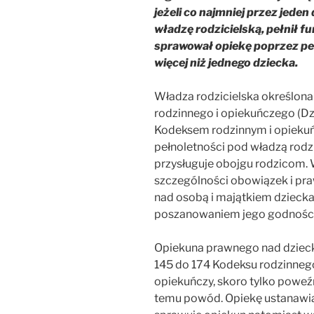
jeżeli co najmniej przez jed
władzę rodzicielską, pełnił f
sprawował opiekę poprzez peł
więcej niż jednego dziecka.
Władza rodzicielska określona 
rodzinnego i opiekuńczego (Dz.
Kodeksem rodzinnym i opiekuń
pełnoletności pod władzą rodzi
przysługuje obojgu rodzicom. 
szczególności obowiązek i pr
nad osobą i majątkiem dziecka
poszanowaniem jego godności 
Opiekuna prawnego nad dzieck
145 do 174 Kodeksu rodzinneg
opiekuńczy, skoro tylko powe
temu powód. Opiekę ustanawia 