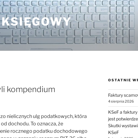
 KSIĘGOWY
OSTATNIE W
zyli kompendium
Faktury scamo
4 sierpnia 2026
KSeF a faktury
dzo nielicznych ulg podatkowych, która
jest potwierdz
e od dochodu. To oznacza, że
Skutki wystawi
żenie rocznego podatku dochodowego
KSeF