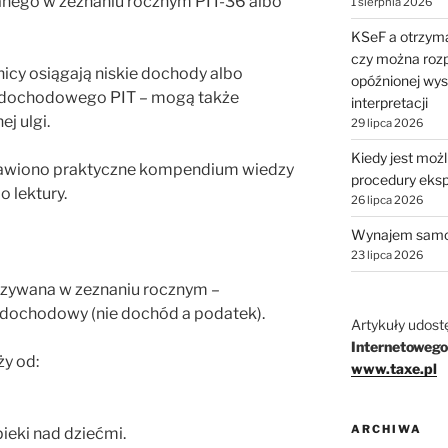
anego w zeznaniu rocznym PIT-36 albo
1 sierpnia 2026
KSeF a otrzyma
czy można rozp
icy osiągają niskie dochody albo
opóźnionej wys
 dochodowego PIT – mogą także
interpretacji
ej ulgi.
29 lipca 2026
Kiedy jest moż
dstawiono praktyczne kompendium wiedzy
procedury eks
o lektury.
26 lipca 2026
Wynajem samo
23 lipca 2026
azywana w zeznaniu rocznym –
 dochodowy (nie dochód a podatek).
Artykuły udost
Internetowego
ży od:
www.taxe.pl
ARCHIWA
pieki nad dziećmi.