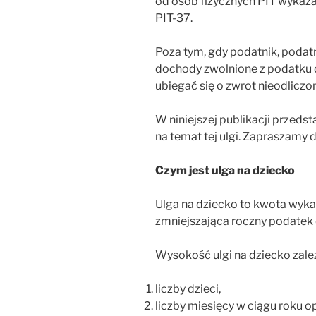
od osób fizycznych PIT wykaz
PIT-37.
Poza tym, gdy podatnik, podatn
dochody zwolnione z podatku
ubiegać się o zwrot nieodliczon
W niniejszej publikacji prze
na temat tej ulgi. Zapraszamy d
Czym jest ulga na dziecko
Ulga na dziecko to kwota wyk
zmniejszająca roczny podatek
Wysokość ulgi na dziecko zale
liczby dzieci,
liczby miesięcy w ciągu roku o