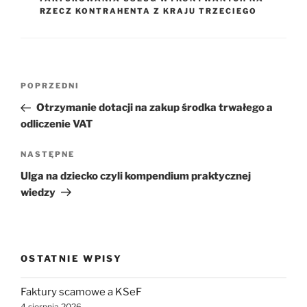
RZECZ KONTRAHENTA Z KRAJU TRZECIEGO
Nawigacja
Poprzedni
POPRZEDNI
wpisu
wpis
Otrzymanie dotacji na zakup środka trwałego a
odliczenie VAT
Następny
NASTĘPNE
wpis
Ulga na dziecko czyli kompendium praktycznej
wiedzy
OSTATNIE WPISY
Faktury scamowe a KSeF
4 sierpnia 2026