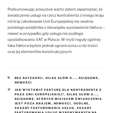
Podsumowując powyższe warto zatem zapamiętać, że
świadczenie usługi na rzecz kontrahenta z innego kraju
niż kraj członkowski Unii Europejskiej nie zwalnia
polskiego podatnika z obowiązku wystawienia faktury –
nawet w przypadku gdy usługa nie podlega
opodatkowaniu VAT w Polsce. W myśl reguły ogólnej
taka faktura będzie jednak ograniczona co do treści
oraz jej elementów konstrukcyjnych.
KATEGORIE
BEZ KATEGORII
,
KILKA SŁÓW O...
,
KSIĘGOWE
,
NOWOŚCI
TAGI
JAK WYSTAWIĆ FAKTURĘ DLA KONTRAHENTA Z
POZA UNII EUROPEJSKIEJ?
,
KILKA SŁÓW O...
,
KSIĘGOWE
,
KTÓRYCH MIEJSCEM ŚWIADCZENIA
JEST POZA KRAJEM
,
NOWOŚCI
,
OGÓLNE
,
ZASADY FAKTUROWANIA USŁUG
,
ZASADY
FAKTUROWANIA USŁUG WYKONYWANYCH NA