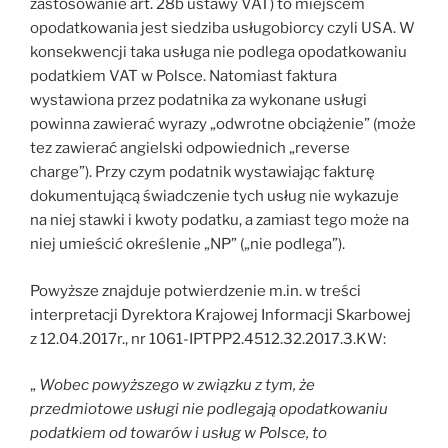
zastosowanie art. 28b ustawy VAT) to miejscem
opodatkowania jest siedziba usługobiorcy czyli USA. W
konsekwencji taka usługa nie podlega opodatkowaniu
podatkiem VAT w Polsce. Natomiast faktura
wystawiona przez podatnika za wykonane usługi
powinna zawierać wyrazy „odwrotne obciążenie” (może
tez zawierać angielski odpowiednich „reverse
charge”). Przy czym podatnik wystawiając fakturę
dokumentującą świadczenie tych usług nie wykazuje
na niej stawki i kwoty podatku, a zamiast tego może na
niej umieścić określenie „NP” („nie podlega”).
Powyższe znajduje potwierdzenie m.in. w treści
interpretacji Dyrektora Krajowej Informacji Skarbowej
z 12.04.2017r., nr 1061-IPTPP2.4512.32.2017.3.KW:
„
Wobec powyższego w związku z tym, że
przedmiotowe usługi nie podlegają opodatkowaniu
podatkiem od towarów i usług w Polsce, to