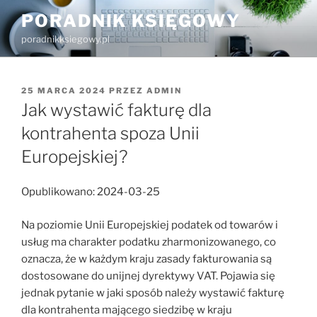
Przejdź
PORADNIK KSIĘGOWY
do
poradnikksiegowy.pl
treści
OPUBLIKOWANE
25 MARCA 2024
PRZEZ
ADMIN
W
Jak wystawić fakturę dla
kontrahenta spoza Unii
Europejskiej?
Opublikowano: 2024-03-25
Na poziomie Unii Europejskiej podatek od towarów i
usług ma charakter podatku zharmonizowanego, co
oznacza, że w każdym kraju zasady fakturowania są
dostosowane do unijnej dyrektywy VAT. Pojawia się
jednak pytanie w jaki sposób należy wystawić fakturę
dla kontrahenta mającego siedzibę w kraju