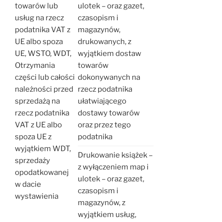
towarów lub
ulotek – oraz gazet,
usług na rzecz
czasopism i
podatnika VAT z
magazynów,
UE albo spoza
drukowanych, z
UE, WSTO, WDT,
wyjątkiem dostaw
Otrzymania
towarów
części lub całości
dokonywanych na
należności przed
rzecz podatnika
sprzedażą na
ułatwiającego
rzecz podatnika
dostawy towarów
VAT z UE albo
oraz przez tego
spoza UE z
podatnika
wyjątkiem WDT,
Drukowanie książek –
sprzedaży
z wyłączeniem map i
opodatkowanej
ulotek – oraz gazet,
w dacie
czasopism i
wystawienia
magazynów, z
wyjątkiem usług,