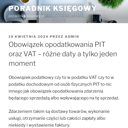
Przejdź
PORADNIK KSIĘGOWY
do
poradnikksiegowy.pl
treści
OPUBLIKOWANE
19 KWIETNIA 2024
PRZEZ
ADMIN
W
Obowiązek opodatkowania PIT
oraz VAT – różne daty a tylko jeden
moment
Obowiązek podatkowy czy to w podatku VAT czy to w
podatku dochodowym od osób fizycznych PIT to nic
innego jak obowiązek opodatkowania zdarzenia
będącego sprzedażą albo wpływającego na tę sprzedaż.
Zdarzeniem takim są dostawy towarów, wykonanie
usługi, otrzymanie części lub całości zapłaty albo
niekiedy i wystawienie faktury.