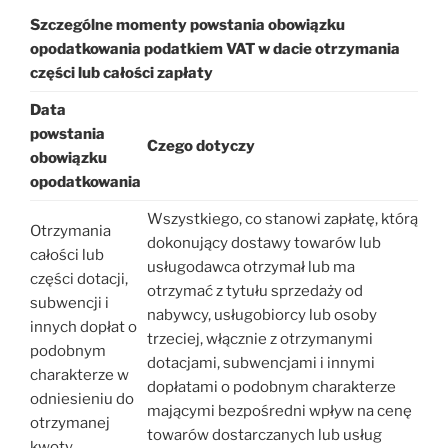
Szczególne momenty powstania obowiązku
opodatkowania podatkiem VAT
w dacie otrzymania
części lub całości zapłaty
Data
powstania
Czego dotyczy
obowiązku
opodatkowania
Wszystkiego, co stanowi zapłatę, którą
Otrzymania
dokonujący dostawy towarów lub
całości lub
usługodawca otrzymał lub ma
części dotacji,
otrzymać z tytułu sprzedaży od
subwencji i
nabywcy, usługobiorcy lub osoby
innych dopłat o
trzeciej, włącznie z otrzymanymi
podobnym
dotacjami, subwencjami i innymi
charakterze w
dopłatami o podobnym charakterze
odniesieniu do
mającymi bezpośredni wpływ na cenę
otrzymanej
towarów dostarczanych lub usług
kwoty