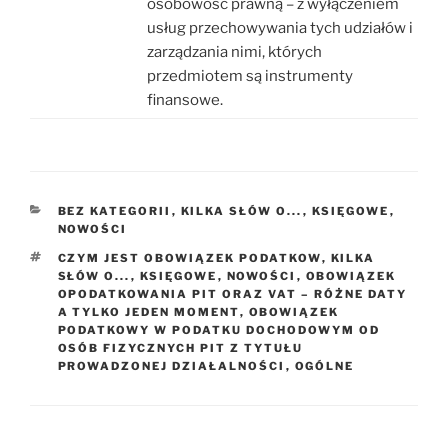
osobowość prawną – z wyłączeniem
usług przechowywania tych udziałów i
zarządzania nimi, których
przedmiotem są instrumenty
finansowe.
KATEGORIE
BEZ KATEGORII
,
KILKA SŁÓW O...
,
KSIĘGOWE
,
NOWOŚCI
TAGI
CZYM JEST OBOWIĄZEK PODATKOW
,
KILKA
SŁÓW O...
,
KSIĘGOWE
,
NOWOŚCI
,
OBOWIĄZEK
OPODATKOWANIA PIT ORAZ VAT – RÓŻNE DATY
A TYLKO JEDEN MOMENT
,
OBOWIĄZEK
PODATKOWY W PODATKU DOCHODOWYM OD
OSÓB FIZYCZNYCH PIT Z TYTUŁU
PROWADZONEJ DZIAŁALNOŚCI
,
OGÓLNE