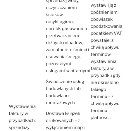
sprzedażą wody,
wystawił ją z
oczyszczaniem
opóźnieniem,
ścieków,
obowiązek
recyklingiem,
opodatkowania
obróbką, usuwaniem,
podatkiem VAT
przetwarzaniem
powstaje: z
różnych odpadów,
chwilą upływu
zamiataniem śmieci i
terminów
usuwania śniegu,
wystawienia
pozostałymi
faktury, a w
usługami sanitarnymi
przypadku gdy
Świadczenie usług
nie określono
budowlanych lub
takiego
budowlano-
terminu – z
montażowych
chwilą upływu
Wystawienia
terminu
faktury w
Dostawa książek
płatności.
przypadkach:
drukowanych – z
sprzedaży
wyłączeniem map i