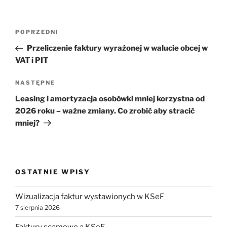
Nawigacja
Poprzedni
POPRZEDNI
wpisu
wpis
Przeliczenie faktury wyrażonej w walucie obcej w
VAT i PIT
Następny
NASTĘPNE
wpis
Leasing i amortyzacja osobówki mniej korzystna od
2026 roku – ważne zmiany. Co zrobić aby stracić
mniej?
OSTATNIE WPISY
Wizualizacja faktur wystawionych w KSeF
7 sierpnia 2026
Faktury scamowe a KSeF