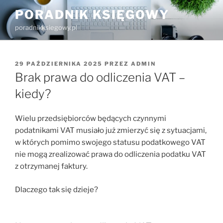
Przejdź
PORADNIK KSIĘGOWY
do
poradnikksiegowy.pl
treści
OPUBLIKOWANE
29 PAŹDZIERNIKA 2025
PRZEZ
ADMIN
W
Brak prawa do odliczenia VAT –
kiedy?
Wielu przedsiębiorców będących czynnymi
podatnikami VAT musiało już zmierzyć się z sytuacjami,
w których pomimo swojego statusu podatkowego VAT
nie mogą zrealizować prawa do odliczenia podatku VAT
z otrzymanej faktury.
Dlaczego tak się dzieje?