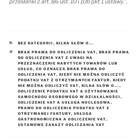
przesłanki z art. 86 ust. 10 i 10b pkt 1 ustawy.”.
KATEGORIE
BEZ KATEGORII
,
KILKA SŁÓW O...
TAGI
BRAK PRAWA DO ODLICZENIA VAT
,
BRAK PRAWA
DO ODLICZENIA VAT Z UWAGI NA
PRZEZNACZENIE NABYTYCH TOWARÓW LUB
USŁUG
,
CO OZNACZA BRAK PRAWA DO
ODLICZENIA VAT
,
KIEDY NIE MOŻNA ODLICZYĆ
PODATKU VAT Z OTRZYMANYCH FAKTUR
,
KIEDY
NIE MOŻNA ODLICZYĆ VAT
,
KILKA SŁÓW O...
,
ODLICZENIE PODATKU VAT A UŻYTKOWANIE
SAMOCHODU OSOBOWEGO W DZIAŁALNOŚCI
,
ODLICZENIE VAT A USŁUGA NOCLEGOWA
,
PRAWO DO ODLICZENIA PODATKU VAT Z
OTRZYMANEJ FAKTURY
,
USŁUGA
GASTRONOMICZNA A ODLICZENIE VAT
,
USTAWOWE ZAKAZY ODLICZANIA VAT