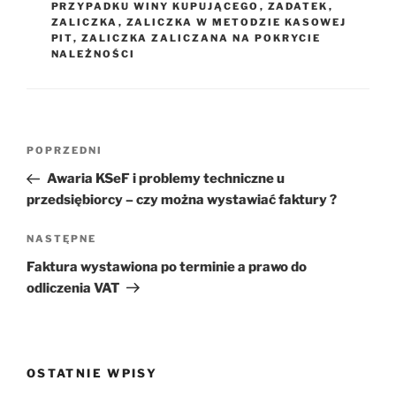
PRZYPADKU WINY KUPUJĄCEGO
,
ZADATEK
,
ZALICZKA
,
ZALICZKA W METODZIE KASOWEJ
PIT
,
ZALICZKA ZALICZANA NA POKRYCIE
NALEŻNOŚCI
Nawigacja
Poprzedni
POPRZEDNI
wpisu
wpis
Awaria KSeF i problemy techniczne u
przedsiębiorcy – czy można wystawiać faktury ?
Następny
NASTĘPNE
wpis
Faktura wystawiona po terminie a prawo do
odliczenia VAT
OSTATNIE WPISY