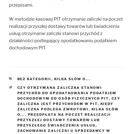
przepisami.
W metodzie kasowej PIT otrzymanie zaliczki na poczet
realizacji przyszłej dostawy towarów lub świadczenia
usług otrzymanie zaliczki stanowi przychód z
działalności podlegający opodatkowaniu podatkiem
dochodowym PIT.
KATEGORIE
BEZ KATEGORII
,
KILKA SŁÓW O...
TAGI
CZY OTRZYMANA ZALICZKA STANOWI
PRZYCHÓD DO OPODATKOWANIA PODATKIEM
DOCHODOWYM OD OSÓB FIZYCZNYCH PIT
,
CZY
ZALICZKA JEST PRZYCHODEM W PIT
,
KIEDY
ZALICZKA PODLEGA ZWROTOWI
,
KILKA SŁÓW
O...
,
PRZEDPŁATA NA POCZET REALIZACJI
PRZYSZŁEJ DOSTAWY TOWARÓW LUB
PRZYSZŁEGO ŚWIADCZENIA USŁUG
,
ZACHOWANIE ZALICZKI U SPRZEDAWCY W