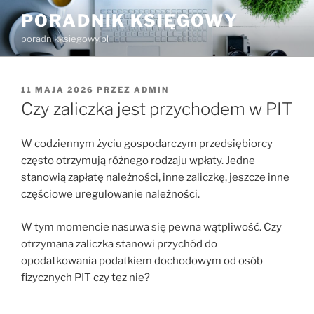
Przejdź
PORADNIK KSIĘGOWY
do
poradnikksiegowy.pl
treści
OPUBLIKOWANE
11 MAJA 2026
PRZEZ
ADMIN
W
Czy zaliczka jest przychodem w PIT
W codziennym życiu gospodarczym przedsiębiorcy
często otrzymują różnego rodzaju wpłaty. Jedne
stanowią zapłatę należności, inne zaliczkę, jeszcze inne
częściowe uregulowanie należności.
W tym momencie nasuwa się pewna wątpliwość. Czy
otrzymana zaliczka stanowi przychód do
opodatkowania podatkiem dochodowym od osób
fizycznych PIT czy tez nie?