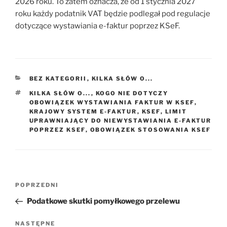
2026 roku. To zatem oznacza, że od 1 stycznia 2027
roku każdy podatnik VAT będzie podlegał pod regulacje
dotyczące wystawiania e-faktur poprzez KSeF.
KATEGORIE
BEZ KATEGORII
,
KILKA SŁÓW O...
TAGI
KILKA SŁÓW O...
,
KOGO NIE DOTYCZY
OBOWIĄZEK WYSTAWIANIA FAKTUR W KSEF
,
KRAJOWY SYSTEM E-FAKTUR
,
KSEF
,
LIMIT
UPRAWNIAJĄCY DO NIEWYSTAWIANIA E-FAKTUR
POPRZEZ KSEF
,
OBOWIĄZEK STOSOWANIA KSEF
Nawigacja
Poprzedni
POPRZEDNI
wpisu
wpis
Podatkowe skutki pomyłkowego przelewu
Następny
NASTĘPNE