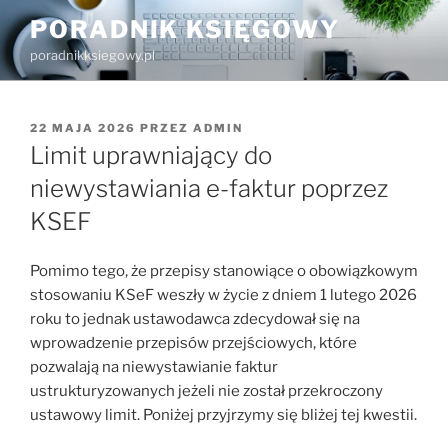
Przejdź
PORADNIK KSIĘGOWY
do
poradnikksiegowy.pl
treści
OPUBLIKOWANE
22 MAJA 2026
PRZEZ
ADMIN
W
Limit uprawniający do
niewystawiania e-faktur poprzez
KSEF
Pomimo tego, że przepisy stanowiące o obowiązkowym
stosowaniu KSeF weszły w życie z dniem 1 lutego 2026
roku to jednak ustawodawca zdecydował się na
wprowadzenie przepisów przejściowych, które
pozwalają na niewystawianie faktur
ustrukturyzowanych jeżeli nie został przekroczony
ustawowy limit. Poniżej przyjrzymy się bliżej tej kwestii.