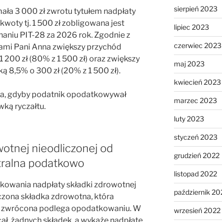
sierpień 2023
ła 3 000 zł zwrotu tytułem nadpłaty
kwoty tj. 1 500 zł zobligowana jest
lipiec 2023
aniu PIT-28 za 2026 rok. Zgodnie z
czerwiec 2023
ami Pani Anna zwiększy przychód
200 zł (80% z 1 500 zł) oraz zwiększy
maj 2023
8,5% o 300 zł (20% z 1 500 zł).
kwiecień 2023
sza, gdyby podatnik opodatkowywał
marzec 2023
wką ryczałtu.
luty 2023
styczeń 2023
otnej nieodliczonej od
grudzień 2022
tralna podatkowo
listopad 2022
kowania nadpłaty składki zdrowotnej
październik 20
liczona składka zdrowotna, która
i zwrócona podlega opodatkowaniu. W
wrzesień 2022
acał, żadnych składek, a wykaże nadpłatę