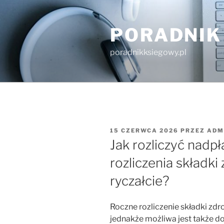
Przejdź
do
PORADNIK
treści
poradnikksiegowy.pl
OPUBLIKOWANE
15 CZERWCA 2026
PRZEZ
ADM
W
Jak rozliczyć nadp
rozliczenia składki
ryczałcie?
Roczne rozliczenie składki z
jednakże możliwa jest także do