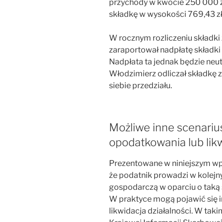
przychody w kwocie 250 000 zł
składkę w wysokości 769,43 zł, 
W rocznym rozliczeniu składk
zaraportował nadpłatę składki
Nadpłata ta jednak będzie ne
Włodzimierz odliczał składkę 
siebie przedziału.
Możliwe inne scenariu
opodatkowania lub likw
Prezentowane w niniejszym wpis
że podatnik prowadzi w kolej
gospodarczą w oparciu o taką 
W praktyce mogą pojawić się i
likwidacja działalności. W ta