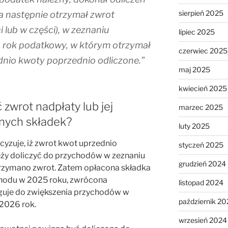
sierpień 2025
 a następnie otrzymał zwrot
 lub w części), w zeznaniu
lipiec 2025
rok podatkowy, w którym otrzymał
czerwiec 2025
dnio kwoty poprzednio odliczone.”
maj 2025
kwiecień 2025
 zwrot nadpłaty lub jej
marzec 2025
nnych składek?
luty 2025
yzuje, iż zwrot kwot uprzednio
styczeń 2025
eży doliczyć do przychodów w zeznaniu
grudzień 2024
trzymano zwrot. Zatem opłacona składka
hodu w 2025 roku, zwrócona
listopad 2024
guje do zwiększenia przychodów w
październik 20
 2026 rok.
wrzesień 2024