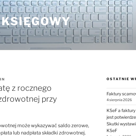
 KSIĘGOWY
OSTATNIE W
IN
łatę z rocznego
Faktury scamo
 zdrowotnej przy
4 sierpnia 2026
KSeF a faktury
jest potwierdz
Skutki wystawi
drowotnej może wykazywać saldo zerowe,
KSeF
płata lub nadpłata składki zdrowotnej.