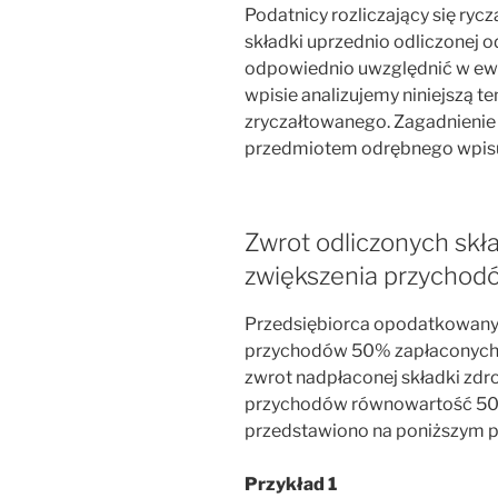
Podatnicy rozliczający się ryc
składki uprzednio odliczonej 
odpowiednio uwzględnić w ewi
wpisie analizujemy niniejszą 
zryczałtowanego. Zagadnienie
przedmiotem odrębnego wpis
Zwrot odliczonych skł
zwiększenia przychod
Przedsiębiorca opodatkowany r
przychodów 50% zapłaconych 
zwrot nadpłaconej składki zdro
przychodów równowartość 50%
przedstawiono na poniższym p
Przykład 1