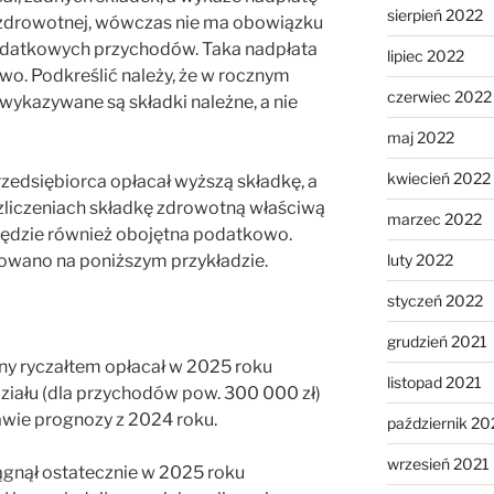
sierpień 2022
i zdrowotnej, wówczas nie ma obowiązku
odatkowych przychodów. Taka nadpłata
lipiec 2022
wo. Podkreślić należy, że w rocznym
czerwiec 2022
 wykazywane są składki należne, a nie
maj 2022
kwiecień 2022
przedsiębiorca opłacał wyższą składkę, a
ozliczeniach składkę zdrowotną właściwą
marzec 2022
będzie również obojętna podatkowo.
owano na poniższym przykładzie.
luty 2022
styczeń 2022
grudzień 2021
y ryczałtem opłacał w 2025 roku
listopad 2021
ziału (dla przychodów pow. 300 000 zł)
awie prognozy z 2024 roku.
październik 20
wrzesień 2021
ągnął ostatecznie w 2025 roku