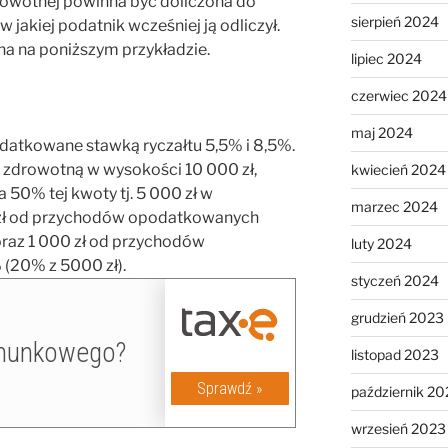
rowotnej powinna być doliczona do
sierpień 2024
 jakiej podatnik wcześniej ją odliczył.
na na poniższym przykładzie.
lipiec 2024
czerwiec 2024
maj 2024
datkowane stawką ryczałtu 5,5% i 8,5%.
 zdrowotną w wysokości 10 000 zł,
kwiecień 2024
 50% tej kwoty tj. 5 000 zł w
marzec 2024
0 zł od przychodów opodatkowanych
oraz 1 000 zł od przychodów
luty 2024
(20% z 5000 zł).
styczeń 2024
grudzień 2023
listopad 2023
październik 20
wrzesień 2023