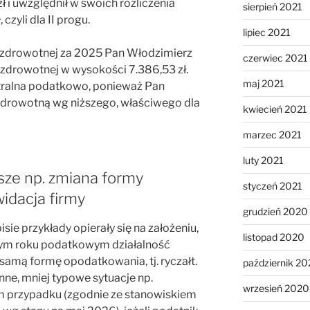
 i uwzględnił w swoich rozliczenia
sierpień 2021
czyli dla II progu.
lipiec 2021
i zdrowotnej za 2025 Pan Włodzimierz
czerwiec 2021
 zdrowotnej w wysokości 7.386,53 zł.
maj 2021
utralna podatkowo, ponieważ Pan
zdrowotną wg niższego, właściwego dla
kwiecień 2021
marzec 2021
luty 2021
sze np. zmiana formy
styczeń 2021
idacja firmy
grudzień 2020
ie przykłady opierały się na założeniu,
listopad 2020
nym roku podatkowym działalność
samą formę opodatkowania, tj. ryczałt.
październik 2
nne, mniej typowe sytuacje np.
wrzesień 2020
kim przypadku (zgodnie ze stanowiskiem