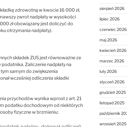
sierpień 2026
 składkę zdrowotną w kwocie 16 000 zł,
rzymawszy zwrot nadpłaty w wysokości
lipiec 2026
3 000 zł obowiązany jest doliczyć do
czerwiec 2026
ku otrzymania nadpłaty).
maj 2026
kwiecień 2026
 innych składek ZUS jest równoważne ze
marzec 2026
podatnika. Zaliczenie nadpłaty na
e tym samym do zwiększenia
luty 2026
onał wcześniej odliczenia składki
styczeń 2026
grudzień 2025
ia przychodów wynika wprost z art. 21
listopad 2025
nym podatku dochodowym od niektórych
osoby fizyczne w brzmieniu:
październik 20
wrzesień 2025
c podatek należny, dokonał odliczeń