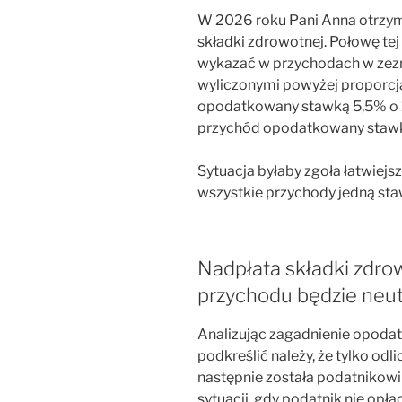
W 2026 roku Pani Anna otrzyma
składki zdrowotnej. Połowę tej 
wykazać w przychodach w zezn
wyliczonymi powyżej proporcj
opodatkowany stawką 5,5% o 1 
przychód opodatkowany stawką 
Sytuacja byłaby zgoła łatwiej
wszystkie przychody jedną sta
Nadpłata składki zdrow
przychodu będzie neu
Analizując zagadnienie opodat
podkreślić należy, że tylko od
następnie została podatnikow
sytuacji, gdy podatnik nie opł