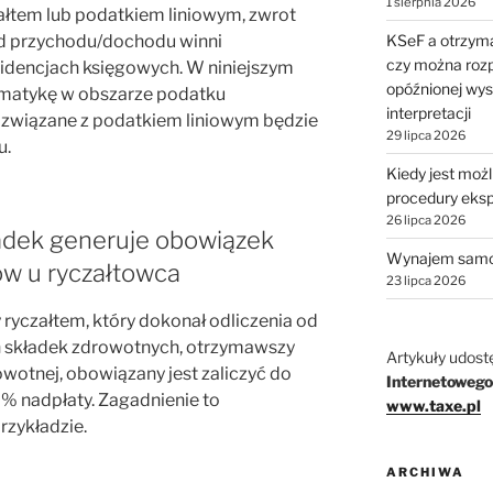
1 sierpnia 2026
załtem lub podatkiem liniowym, zwrot
KSeF a otrzyma
od przychodu/dochodu winni
czy można rozp
dencjach księgowych. W niniejszym
opóźnionej wys
tematykę w obszarze podatku
interpretacji
 związane z podatkiem liniowym będzie
29 lipca 2026
u.
Kiedy jest moż
procedury eks
26 lipca 2026
adek generuje obowiązek
Wynajem samo
ów u ryczałtowca
23 lipca 2026
yczałtem, który dokonał odliczenia od
składek zdrowotnych, otrzymawszy
Artykuły udost
wotnej, obowiązany jest zaliczyć do
Internetowego
 nadpłaty. Zagadnienie to
www.taxe.pl
rzykładzie.
ARCHIWA