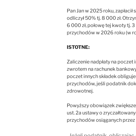
Pan Jan w 2025 roku, zapłacił
odliczył 50% tj. 8 000 zł. Ot
6 000 zł, połowę tej kwoty tj. 
przychodów w 2026 roku (w ro
ISTOTNE:
Zaliczenie nadpłaty na poczet
zwrotem na rachunek bankowy 
poczet innych składek obliguj
przychodów, jeśli podatnik dok
zdrowotnej.
Powyższy obowiązek zwiększen
ust. 2a ustawy o zryczałtowa
przychodów osiąganych przez 
„Jeżeli podatnik, obliczają