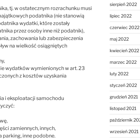
sierpień 2022
ika, tj. w ostatecznym rozrachunku musi
majątkowych podatnika (nie stanowią
lipiec 2022
datnika wydatki, które zostały
czerwiec 2022
tnika przez osoby inne niż podatnik),
ania, zachowania lub zabezpieczenia
maj 2022
yw na wielkość osiągniętych
kwiecień 2022
y,
marzec 2022
pie wydatków wymienionych w art. 23
luty 2022
czonych z kosztów uzyskania
styczeń 2022
grudzień 2021
a i eksploatacji samochodu
yczyć:
listopad 2021
październik 20
awę,
ęści zamiennych, innych,
wrzesień 2021
za parking, inne podobne.