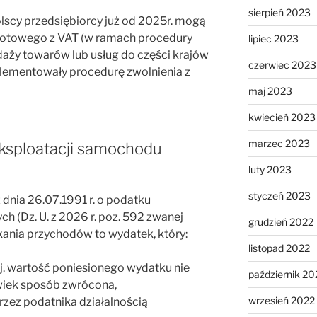
sierpień 2023
olscy przedsiębiorcy już od 2025r. mogą
iotowego z VAT (w ramach procedury
lipiec 2023
daży towarów lub usług do części krajów
czerwiec 2023
mplementowały procedurę zwolnienia z
maj 2023
kwiecień 2023
marzec 2023
eksploatacji samochodu
luty 2023
styczeń 2023
z dnia 26.07.1991 r. o podatku
 (Dz. U. z 2026 r. poz. 592 zwanej
grudzień 2022
skania przychodów to wydatek, który:
listopad 2022
 tj. wartość poniesionego wydatku nie
październik 20
wiek sposób zwrócona,
wrzesień 2022
rzez podatnika działalnością