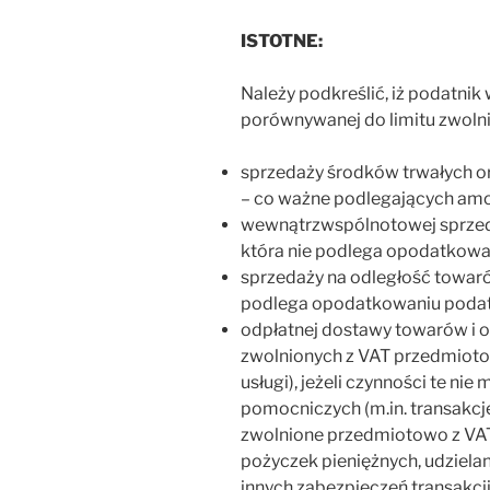
ISTOTNE:
Należy podkreślić, iż podatnik
porównywanej do limitu zwolni
sprzedaży środków trwałych or
– co ważne podlegających amor
wewnątrzwspólnotowej sprzed
która nie podlega opodatkowa
sprzedaży na odległość towaró
podlega opodatkowaniu podat
odpłatnej dostawy towarów i o
zwolnionych z VAT przedmiotow
usługi), jeżeli czynności te nie
pomocniczych (m.in. transakcj
zwolnione przedmiotowo z VAT 
pożyczek pieniężnych, udzielan
innych zabezpieczeń transakcj