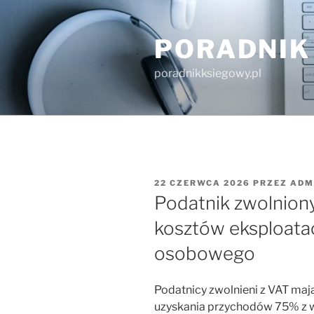
Przejdź
do
PORADNIK
treści
poradnikksiegowy.pl
OPUBLIKOWANE
22 CZERWCA 2026
PRZEZ
ADM
W
Podatnik zwolnion
kosztów eksploata
osobowego
Podatnicy zwolnieni z VAT ma
uzyskania przychodów 75% z 