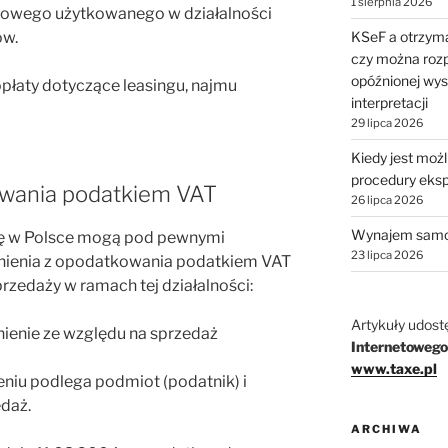
1 sierpnia 2026
owego użytkowanego w działalności
KSeF a otrzyma
ów.
czy można rozp
opóźnionej wys
płaty dotyczące leasingu, najmu
interpretacji
29 lipca 2026
Kiedy jest moż
procedury eks
owania podatkiem VAT
26 lipca 2026
Wynajem samo
bę w Polsce mogą pod pewnymi
23 lipca 2026
nienia z opodatkowania podatkiem VAT
zedaży w ramach tej działalności:
Artykuły udost
ienie ze względu na sprzedaż
Internetowego
www.taxe.pl
niu podlega podmiot (podatnik) i
daż.
ARCHIWA