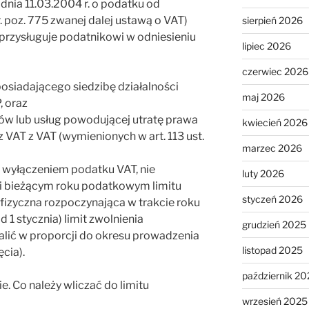
z dnia 11.03.2004 r. o podatku od
r. poz. 775 zwanej dalej ustawą o VAT)
sierpień 2026
przysługuje podatnikowi w odniesieniu
lipiec 2026
czerwiec 2026
posiadającego siedzibę działalności
maj 2026
, oraz
ów lub usług powodującej utratę prawa
kwiecień 2026
VAT z VAT (wymienionych w art. 113 ust.
marzec 2026
z wyłączeniem podatku VAT, nie
luty 2026
i bieżącym roku podatkowym limitu
styczeń 2026
fizyczna rozpoczynająca w trakcie roku
 1 stycznia) limit zwolnienia
grudzień 2025
lić w proporcji do okresu prowadzenia
listopad 2025
ęcia).
październik 20
. Co należy wliczać do limitu
wrzesień 2025