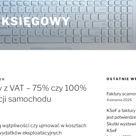
 KSIĘGOWY
OSTATNIE W
IN
y z VAT – 75% czy 100%
Faktury scamo
cji samochodu
4 sierpnia 2026
KSeF a faktury
jest potwierdz
Skutki wystawi
ją wątpliwości czy ujmować w kosztach
KSeF
wydatków eksploatacyjnych