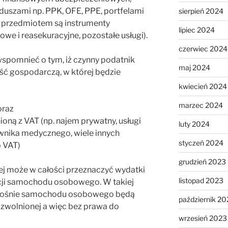
nduszami np. PPK, OFE, PPE, portfelami
sierpień 2024
ch przedmiotem są instrumenty
lipiec 2024
owe i reasekuracyjne, pozostałe usługi).
czerwiec 2024
spomnieć o tym, iż czynny podatnik
maj 2024
ść gospodarczą, w której będzie
kwiecień 2024
marzec 2024
oraz
ną z VAT (np. najem prywatny, usługi
luty 2024
ownika medycznego, wiele innych
styczeń 2024
o VAT)
grudzień 2023
nej może w całości przeznaczyć wydatki
listopad 2023
acji samochodu osobowego. W takiej
odnośnie samochodu osobowego będą
październik 20
 zwolnionej a więc bez prawa do
wrzesień 2023