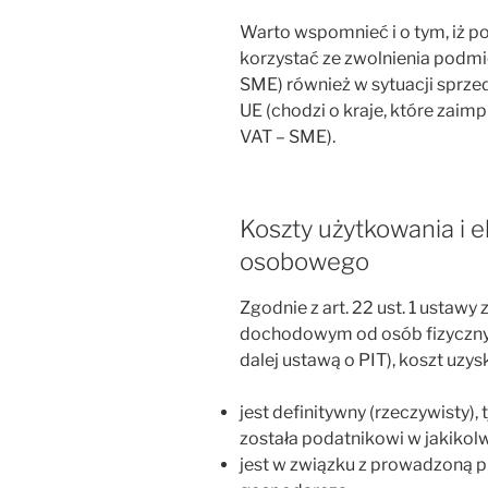
Warto wspomnieć i o tym, iż p
korzystać ze zwolnienia podm
SME) również w sytuacji sprze
UE (chodzi o kraje, które zai
VAT – SME).
Koszty użytkowania i 
osobowego
Zgodnie z art. 22 ust. 1 ustawy 
dochodowym od osób fizycznych
dalej ustawą o PIT), koszt uzy
jest definitywny (rzeczywisty),
została podatnikowi w jakikol
jest w związku z prowadzoną p