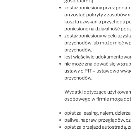
gospodarczą
został poniesiony przez podatn
on zostać pokryty z zasobów 
kosztu uzyskania przychodu po
poniesione na działalność poda
został poniesiony w celu uzysk
przychodów lub może mieć wpł
przychodów,
jest właściwie udokumentowan
nie może znajdować się w gru
ustawy o PIT – ustawowo wyłą
przychodów.
Wydatki dotyczące użytkowani
osobowego w firmie mogą dot
opłat za leasing, najem, dzierż
paliwa, napraw, przeglądów, cz
opłat za przejazd autostradą, 