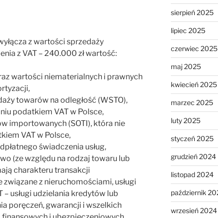
sierpień 2025
lipiec 2025
 wyłącza z wartości sprzedaży
czerwiec 2025
enia z VAT – 240.000 zł wartość:
maj 2025
az wartości niematerialnych i prawnych
kwiecień 2025
tyzacji,
aży towarów na odległość (WSTO),
marzec 2025
niu podatkiem VAT w Polsce,
luty 2025
w importowanych (SOTI), która nie
kiem VAT w Polsce,
styczeń 2025
dpłatnego świadczenia usług,
grudzień 2024
o (ze względu na rodzaj towaru lub
 mają charakteru transakcji
listopad 2024
e związane z nieruchomościami, usługi
październik 20
– usługi udzielania kredytów lub
ia poręczeń, gwarancji i wszelkich
wrzesień 2024
i finansowych i ubezpieczeniowych,