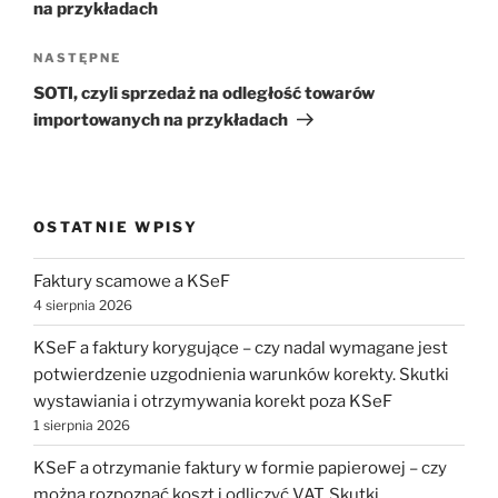
na przykładach
Następny
NASTĘPNE
wpis
SOTI, czyli sprzedaż na odległość towarów
importowanych na przykładach
OSTATNIE WPISY
Faktury scamowe a KSeF
4 sierpnia 2026
KSeF a faktury korygujące – czy nadal wymagane jest
potwierdzenie uzgodnienia warunków korekty. Skutki
wystawiania i otrzymywania korekt poza KSeF
1 sierpnia 2026
KSeF a otrzymanie faktury w formie papierowej – czy
można rozpoznać koszt i odliczyć VAT. Skutki