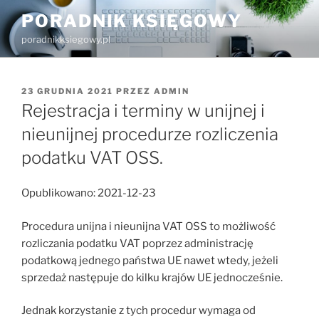
Przejdź
PORADNIK KSIĘGOWY
do
poradnikksiegowy.pl
treści
OPUBLIKOWANE
23 GRUDNIA 2021
PRZEZ
ADMIN
W
Rejestracja i terminy w unijnej i
nieunijnej procedurze rozliczenia
podatku VAT OSS.
Opublikowano: 2021-12-23
Procedura unijna i nieunijna VAT OSS to możliwość
rozliczania podatku VAT poprzez administrację
podatkową jednego państwa UE nawet wtedy, jeżeli
sprzedaż następuje do kilku krajów UE jednocześnie.
Jednak korzystanie z tych procedur wymaga od