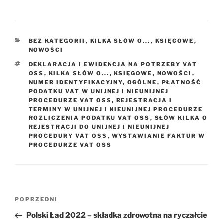
KATEGORIE
BEZ KATEGORII
,
KILKA SŁÓW O...
,
KSIĘGOWE
,
NOWOŚCI
TAGI
DEKLARACJA I EWIDENCJA NA POTRZEBY VAT
OSS
,
KILKA SŁÓW O...
,
KSIĘGOWE
,
NOWOŚCI
,
NUMER IDENTYFIKACYJNY
,
OGÓLNE
,
PŁATNOŚĆ
PODATKU VAT W UNIJNEJ I NIEUNIJNEJ
PROCEDURZE VAT OSS
,
REJESTRACJA I
TERMINY W UNIJNEJ I NIEUNIJNEJ PROCEDURZE
ROZLICZENIA PODATKU VAT OSS
,
SŁÓW KILKA O
REJESTRACJI DO UNIJNEJ I NIEUNIJNEJ
PROCEDURY VAT OSS
,
WYSTAWIANIE FAKTUR W
PROCEDURZE VAT OSS
Nawigacja
Poprzedni
POPRZEDNI
wpisu
wpis
Polski Ład 2022 – składka zdrowotna na ryczałcie