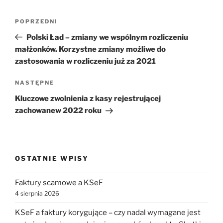
Nawigacja
Poprzedni
POPRZEDNI
wpisu
wpis
Polski Ład – zmiany we wspólnym rozliczeniu
małżonków. Korzystne zmiany możliwe do
zastosowania w rozliczeniu już za 2021
Następny
NASTĘPNE
wpis
Kluczowe zwolnienia z kasy rejestrującej
zachowanew 2022 roku
OSTATNIE WPISY
Faktury scamowe a KSeF
4 sierpnia 2026
KSeF a faktury korygujące – czy nadal wymagane jest