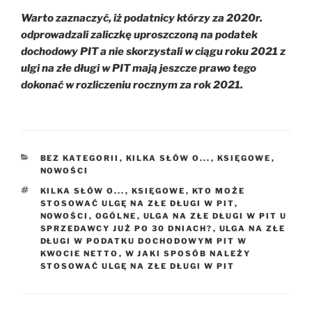
Warto zaznaczyć, iż podatnicy którzy za 2020r.
odprowadzali zaliczkę uproszczoną na podatek
dochodowy PIT a nie skorzystali w ciągu roku 2021 z
ulgi na złe długi w PIT mają jeszcze prawo tego
dokonać w rozliczeniu rocznym za rok 2021.
KATEGORIE
BEZ KATEGORII
,
KILKA SŁÓW O...
,
KSIĘGOWE
,
NOWOŚCI
TAGI
KILKA SŁÓW O...
,
KSIĘGOWE
,
KTO MOŻE
STOSOWAĆ ULGĘ NA ZŁE DŁUGI W PIT
,
NOWOŚCI
,
OGÓLNE
,
ULGA NA ZŁE DŁUGI W PIT U
SPRZEDAWCY JUŻ PO 30 DNIACH?
,
ULGA NA ZŁE
DŁUGI W PODATKU DOCHODOWYM PIT W
KWOCIE NETTO
,
W JAKI SPOSÓB NALEŻY
STOSOWAĆ ULGĘ NA ZŁE DŁUGI W PIT