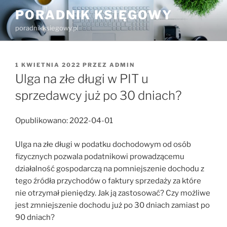
Przejdź
PORADNIK KSIĘGOWY
do
poradnikksiegowy.pl
treści
OPUBLIKOWANE
1 KWIETNIA 2022
PRZEZ
ADMIN
W
Ulga na złe długi w PIT u
sprzedawcy już po 30 dniach?
Opublikowano: 2022-04-01
Ulga na złe długi w podatku dochodowym od osób
fizycznych pozwala podatnikowi prowadzącemu
działalność gospodarczą na pomniejszenie dochodu z
tego źródła przychodów o faktury sprzedaży za które
nie otrzymał pieniędzy. Jak ją zastosować? Czy możliwe
jest zmniejszenie dochodu już po 30 dniach zamiast po
90 dniach?