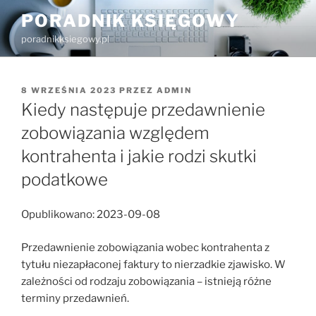
Przejdź
PORADNIK KSIĘGOWY
do
poradnikksiegowy.pl
treści
OPUBLIKOWANE
8 WRZEŚNIA 2023
PRZEZ
ADMIN
W
Kiedy następuje przedawnienie
zobowiązania względem
kontrahenta i jakie rodzi skutki
podatkowe
Opublikowano: 2023-09-08
Przedawnienie zobowiązania wobec kontrahenta z
tytułu niezapłaconej faktury to nierzadkie zjawisko. W
zależności od rodzaju zobowiązania – istnieją różne
terminy przedawnień.