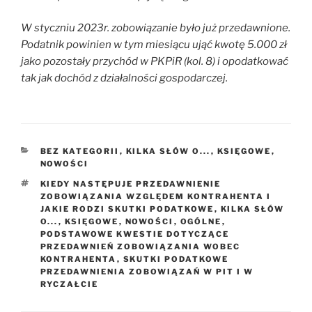
W styczniu 2023r. zobowiązanie było już przedawnione.
Podatnik powinien w tym miesiącu ująć kwotę 5.000 zł
jako pozostały przychód w PKPiR (kol. 8) i opodatkować
tak jak dochód z działalności gospodarczej.
KATEGORIE
BEZ KATEGORII
,
KILKA SŁÓW O...
,
KSIĘGOWE
,
NOWOŚCI
TAGI
KIEDY NASTĘPUJE PRZEDAWNIENIE
ZOBOWIĄZANIA WZGLĘDEM KONTRAHENTA I
JAKIE RODZI SKUTKI PODATKOWE
,
KILKA SŁÓW
O...
,
KSIĘGOWE
,
NOWOŚCI
,
OGÓLNE
,
PODSTAWOWE KWESTIE DOTYCZĄCE
PRZEDAWNIEŃ ZOBOWIĄZANIA WOBEC
KONTRAHENTA
,
SKUTKI PODATKOWE
PRZEDAWNIENIA ZOBOWIĄZAŃ W PIT I W
RYCZAŁCIE