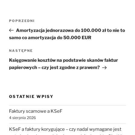
Nawigacja
Poprzedni
POPRZEDNI
wpisu
wpis
Amortyzacja jednorazowa do 100.000 zł to nie to
samo co amortyzacja do 50.000 EUR
Następny
NASTĘPNE
wpis
Księgowanie kosztów na podstawie skanów faktur
papierowych – czy jest zgodne z prawem?
OSTATNIE WPISY
Faktury scamowe a KSeF
4 sierpnia 2026
KSeF a faktury korygujące – czy nadal wymagane jest