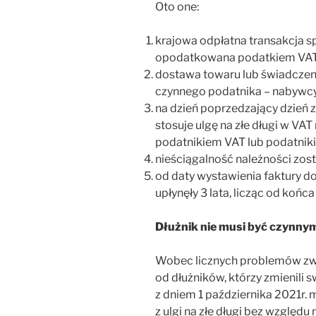
Oto one:
krajowa odpłatna transakcja s
opodatkowana podatkiem VAT
dostawa towaru lub świadczeni
czynnego podatnika – nabywcy
na dzień poprzedzający dzień z
stosuje ulgę na złe długi w V
podatnikiem VAT lub podatnik
nieściągalność należności zo
od daty wystawienia faktury d
upłynęły 3 lata, licząc od końc
Dłużnik nie musi być czynny
Wobec licznych problemów zwi
od dłużników, którzy zmienili
z dniem 1 października 2021r. 
z ulgi na złe długi bez względu