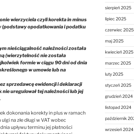
sierpień 2025
lipiec 2025
onie wierzyciela czyli korekta in minus
ry (podstawy opodatkowania i podatku
czerwiec 2025
maj 2025
rym nieściągalność należności została
kwiecień 2025
 (wierzytelność nie została
jkolwiek formie w ciągu 90 dni od dnia
marzec 2025
 określonego w umowie lub na
luty 2025
zez sprzedawcę ewidencji i deklaracji
styczeń 2025
nie uregulował tej należności lub jej
grudzień 2024
.
listopad 2024
ek dokonania korekty in plus w ramach
październik 20
lgi na złe długi w VAT wobec
dnia upływu terminu jej płatności
wrzesień 2024