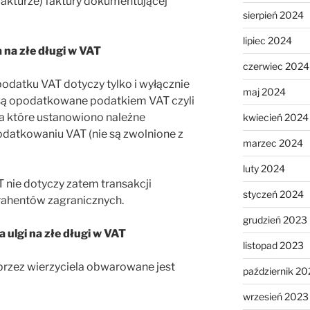
akturze) faktury dokumentującej
sierpień 2024
lipiec 2024
a na złe długi w VAT
czerwiec 2024
podatku VAT dotyczy tylko i wyłącznie
maj 2024
o są opodatkowane podatkiem VAT czyli
a które ustanowiono należne
kwiecień 2024
datkowaniu VAT (nie są zwolnione z
marzec 2024
luty 2024
T nie dotyczy zatem transakcji
styczeń 2024
rahentów zagranicznych.
grudzień 2023
 ulgi na złe długi w VAT
listopad 2023
 przez wierzyciela obwarowane jest
październik 20
wrzesień 2023