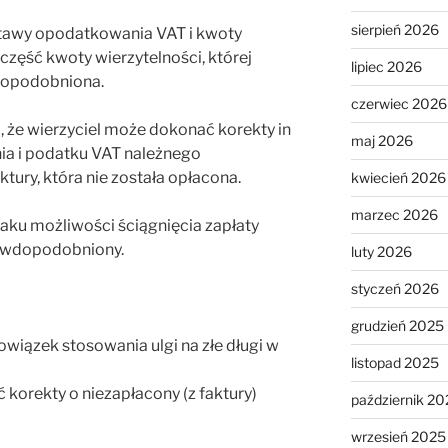
sierpień 2026
tawy opodatkowania VAT i kwoty
część kwoty wierzytelności, której
lipiec 2026
dopodobniona.
czerwiec 2026
 że wierzyciel może dokonać korekty in
maj 2026
a i podatku VAT należnego
tury, która nie została opłacona.
kwiecień 2026
marzec 2026
raku możliwości ściągnięcia zapłaty
rawdopodobniony.
luty 2026
styczeń 2026
grudzień 2025
owiązek stosowania ulgi na złe długi w
listopad 2025
korekty o niezapłacony (z faktury)
październik 20
wrzesień 2025