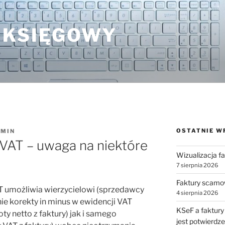
 KSIĘGOWY
OSTATNIE W
MIN
w VAT – uwaga na niektóre
Wizualizacja f
7 sierpnia 2026
Faktury scamo
AT umożliwia wierzycielowi (sprzedawcy
4 sierpnia 2026
ie korekty in minus w ewidencji VAT
KSeF a faktury
 netto z faktury) jak i samego
jest potwierdz