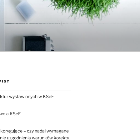
PISY
aktur wystawionych w KSeF
we a KSeF
 korygujące – czy nadal wymagane
enie uzgodnienia warunków korekty.