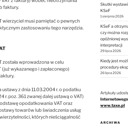
 VAT z faktury) wobec nieotrzymania
Skutki wystawi
b faktury.
KSeF
1 sierpnia 2026
AT wierzyciel musi pamiętać o pewnych
KSeF a otrzyma
ktycznym zastosowaniu tego narzędzia.
czy można rozp
opóźnionej wys
interpretacji
VAT
29 lipca 2026
Kiedy jest moż
AT została wprowadzona w celu
procedury eks
 (już wykazanego i zapłaconego)
26 lipca 2026
aktury.
 ustawy z dnia 11.03.2004 r. o podatku
Artykuły udost
24 r. poz. 361 zwanej dalej ustawą o VAT)
Internetowego
podstawę opodatkowania VAT oraz
www.taxe.pl
dostawy towarów lub świadczenia usług
wierzytelności, których nieściągalność
ARCHIWA