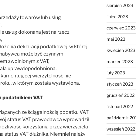
sierpień 2023
lipiec 2023
przedaży towarów lub usług
,
czerwiec 2023
e usług dokonana jest na rzecz
maj 2023
,
łożenia deklaracji podatkowej, w której
kwiecień 2023
AT nabywca może być czynnym
iem zwolnionym z VAT,
marzec 2023
stała uprawdopodobniona,
luty 2023
okumentującej wierzytelność nie
a roku, w którym została wystawiona.
styczeń 2023
grudzień 2022
m podatnikiem VAT
listopad 2022
ązanych ze ściągalnością podatku VAT
październik 20
 swój status VAT prawodawca wprowadził
możliwość korzystania przez wierzyciela
wrzesień 2022
 na status VAT dłużnika. Niemniej należy