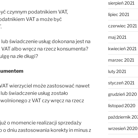
sierpień 2021
być czynnym podatnikiem VAT,
lipiec 2021
datnikiem VAT a może być
czerwiec 2021
.
maj 2021
lub świadczenie usług dokonana jest na
kwiecień 2021
z VAT albo wręcz na rzecz konsumenta?
gę na złe długi?
marzec 2021
nsumentem
luty 2021
styczeń 2021
w VAT wierzyciel może zastosować nawet
lub świadczenie usług zostało
grudzień 2020
wolnionego z VAT czy wręcz na rzecz
listopad 2020
październik 2
już o momencie realizacji sprzedaży
wrzesień 2020
o o dniu zastosowania korekty in minus z