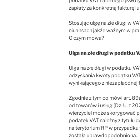
podatku VAT należnego (kwoty
zapłaty za konkretną fakturę lu
Stosując ulgę na złe długi w V
niuansach jakże ważnym w pra
O czym mowa?
Ulga na złe długi w podatku 
Ulga na złe długi w podatku V
odzyskania kwoty podatku VAT
wynikającego z niezapłaconej f
Zgodnie z tym co mówi art. 89a
od towarów i usług (Dz. U. z 20
wierzyciel może skorygować 
podatek VAT należny z tytułu 
na terytorium RP w przypadku 
została uprawdopodobniona.