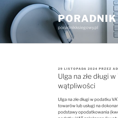
Przejdź
do
PORADNIK
treści
poradnikksiegowy.pl
OPUBLIKOWANE
29 LISTOPADA 2024
PRZEZ
AD
W
Ulga na złe długi 
wątpliwości
Ulga na złe długi w podatku V
towarów lub usług) na dokonan
podstawy opodatkowania (kwoty