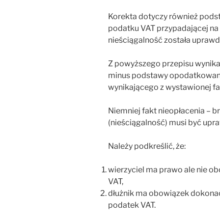
Korekta dotyczy również pods
podatku VAT przypadającej na 
nieściągalność została upraw
Z powyższego przepisu wynika,
minus podstawy opodatkowani
wynikającego z wystawionej fak
Niemniej fakt nieopłacenia – b
(nieściągalność) musi być up
Należy podkreślić, że:
wierzyciel ma prawo ale nie ob
VAT,
dłużnik ma obowiązek dokonać 
podatek VAT.