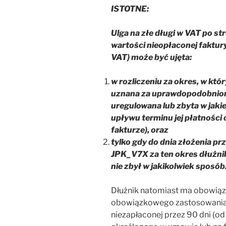
ISTOTNE:
Ulga na złe długi w VAT po str
wartości nieopłaconej faktu
VAT) może być ujęta:
w rozliczeniu za okres, w któ
uznana za uprawdopodobnioną
uregulowana lub zbyta w jakie
upływu terminu jej płatności
fakturze), oraz
tylko gdy do dnia złożenia pr
JPK_V7X za ten okres dłużnik 
nie zbył w jakikolwiek sposób
Dłużnik natomiast ma obowiąz
obowiązkowego zastosowania u
niezapłaconej przez 90 dni (od 