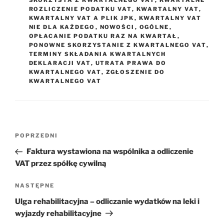
SKORZYSTA Z KWARTALNEGO VAT
,
KWARTALNE
ROZLICZENIE PODATKU VAT
,
KWARTALNY VAT
,
KWARTALNY VAT A PLIK JPK
,
KWARTALNY VAT
NIE DLA KAŻDEGO
,
NOWOŚCI
,
OGÓLNE
,
OPŁACANIE PODATKU RAZ NA KWARTAŁ
,
PONOWNE SKORZYSTANIE Z KWARTALNEGO VAT
,
TERMINY SKŁADANIA KWARTALNYCH
DEKLARACJI VAT
,
UTRATA PRAWA DO
KWARTALNEGO VAT
,
ZGŁOSZENIE DO
KWARTALNEGO VAT
Nawigacja
Poprzedni
POPRZEDNI
wpisu
wpis
Faktura wystawiona na wspólnika a odliczenie
VAT przez spółkę cywilną
Następny
NASTĘPNE
wpis
Ulga rehabilitacyjna – odliczanie wydatków na leki i
wyjazdy rehabilitacyjne