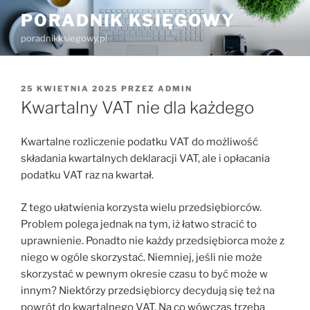
Przejdź
PORADNIK KSIĘGOWY
do
poradnikksiegowy.pl
treści
OPUBLIKOWANE
25 KWIETNIA 2025
PRZEZ
ADMIN
W
Kwartalny VAT nie dla każdego
Kwartalne rozliczenie podatku VAT do możliwość
składania kwartalnych deklaracji VAT, ale i opłacania
podatku VAT raz na kwartał.
Z tego ułatwienia korzysta wielu przedsiębiorców.
Problem polega jednak na tym, iż łatwo stracić to
uprawnienie. Ponadto nie każdy przedsiębiorca może z
niego w ogóle skorzystać. Niemniej, jeśli nie może
skorzystać w pewnym okresie czasu to być może w
innym? Niektórzy przedsiębiorcy decydują się też na
powrót do kwartalnego VAT. Na co wówczas trzeba