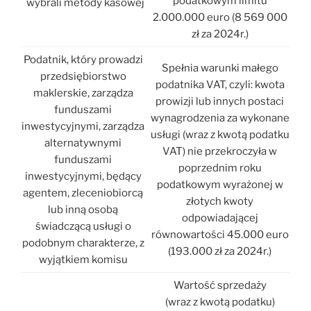
podatkowym limitu
wybrali metody kasowej
2.000.000 euro (8 569 000
zł za 2024r.)
Podatnik, który prowadzi
Spełnia warunki małego
przedsiębiorstwo
podatnika VAT, czyli: kwota
maklerskie, zarządza
prowizji lub innych postaci
funduszami
wynagrodzenia za wykonane
inwestycyjnymi, zarządza
usługi (wraz z kwotą podatku
alternatywnymi
VAT) nie przekroczyła w
funduszami
poprzednim roku
inwestycyjnymi, będący
podatkowym wyrażonej w
agentem, zleceniobiorcą
złotych kwoty
lub inną osobą
odpowiadającej
świadczącą usługi o
równowartości 45.000 euro
podobnym charakterze, z
(193.000 zł za 2024r.)
wyjątkiem komisu
Wartość sprzedaży
(wraz z kwotą podatku)