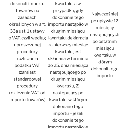
dokonali importu
kwartału, a w
towarów na
przypadku, gdy
Najwcześniej
zasadach
dokonanie tego
po upływie 12
określonych w art.
importu nastąpiło w
miesięcy
33a ust. 1 ustawy
drugim miesiącu
następujących
o VAT, czyli według
kwartału, deklaracja
po ostatnim
uproszczonej
za pierwszy miesiąc
miesiącu
procedury
kwartału jest
kwartału, w
rozliczania
składana w terminie
którym
podatku VAT
do 25. dnia miesiąca
dokonali tego
(zamiast
następującego po
importu
standardowej
drugim miesiącu
procedury
kwartału, 2)
rozliczania VAT od
następujący po
importu towarów)
kwartale, w którym
dokonano tego
importu – jeżeli
dokonanie tego
importu nastąpiło w