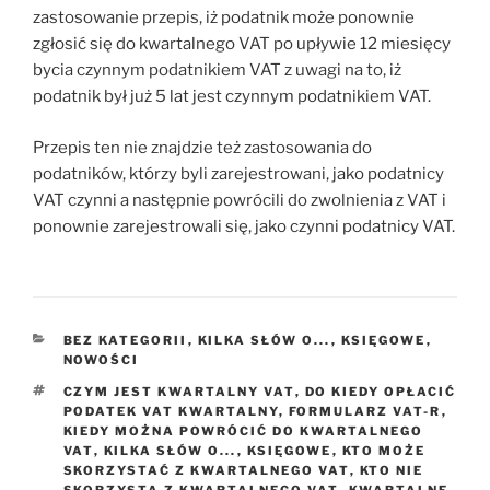
zastosowanie przepis, iż podatnik może ponownie
zgłosić się do kwartalnego VAT po upływie 12 miesięcy
bycia czynnym podatnikiem VAT z uwagi na to, iż
podatnik był już 5 lat jest czynnym podatnikiem VAT.
Przepis ten nie znajdzie też zastosowania do
podatników, którzy byli zarejestrowani, jako podatnicy
VAT czynni a następnie powrócili do zwolnienia z VAT i
ponownie zarejestrowali się, jako czynni podatnicy VAT.
KATEGORIE
BEZ KATEGORII
,
KILKA SŁÓW O...
,
KSIĘGOWE
,
NOWOŚCI
TAGI
CZYM JEST KWARTALNY VAT
,
DO KIEDY OPŁACIĆ
PODATEK VAT KWARTALNY
,
FORMULARZ VAT-R
,
KIEDY MOŻNA POWRÓCIĆ DO KWARTALNEGO
VAT
,
KILKA SŁÓW O...
,
KSIĘGOWE
,
KTO MOŻE
SKORZYSTAĆ Z KWARTALNEGO VAT
,
KTO NIE