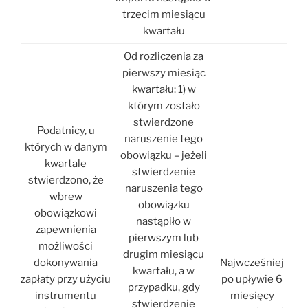
trzecim miesiącu
kwartału
Od rozliczenia za
pierwszy miesiąc
kwartału: 1) w
którym zostało
stwierdzone
Podatnicy, u
naruszenie tego
których w danym
obowiązku – jeżeli
kwartale
stwierdzenie
stwierdzono, że
naruszenia tego
wbrew
obowiązku
obowiązkowi
nastąpiło w
zapewnienia
pierwszym lub
możliwości
drugim miesiącu
dokonywania
Najwcześniej
kwartału, a w
zapłaty przy użyciu
po upływie 6
przypadku, gdy
instrumentu
miesięcy
stwierdzenie