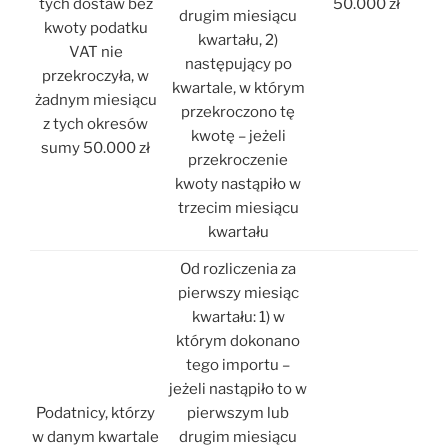
tych dostaw bez
50.000 zł
drugim miesiącu
kwoty podatku
kwartału, 2)
VAT nie
następujący po
przekroczyła, w
kwartale, w którym
żadnym miesiącu
przekroczono tę
z tych okresów
kwotę – jeżeli
sumy 50.000 zł
przekroczenie
kwoty nastąpiło w
trzecim miesiącu
kwartału
Od rozliczenia za
pierwszy miesiąc
kwartału: 1) w
którym dokonano
tego importu –
jeżeli nastąpiło to w
Podatnicy, którzy
pierwszym lub
w danym kwartale
drugim miesiącu