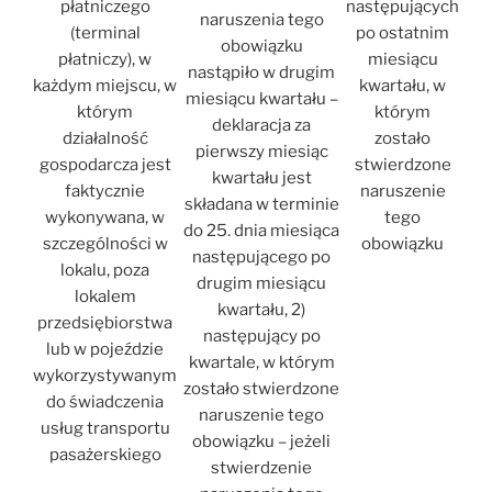
płatniczego
następujących
naruszenia tego
(terminal
po ostatnim
obowiązku
płatniczy), w
miesiącu
nastąpiło w drugim
każdym miejscu, w
kwartału, w
miesiącu kwartału –
którym
którym
deklaracja za
działalność
zostało
pierwszy miesiąc
gospodarcza jest
stwierdzone
kwartału jest
faktycznie
naruszenie
składana w terminie
wykonywana, w
tego
do 25. dnia miesiąca
szczególności w
obowiązku
następującego po
lokalu, poza
drugim miesiącu
lokalem
kwartału, 2)
przedsiębiorstwa
następujący po
lub w pojeździe
kwartale, w którym
wykorzystywanym
zostało stwierdzone
do świadczenia
naruszenie tego
usług transportu
obowiązku – jeżeli
pasażerskiego
stwierdzenie