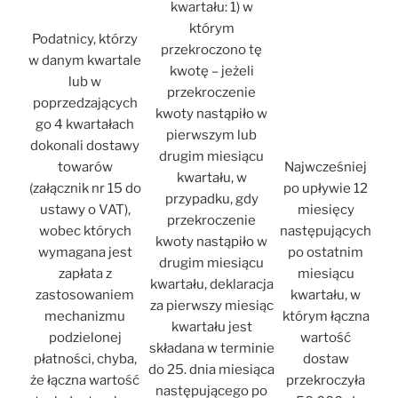
kwartału: 1) w
którym
Podatnicy, którzy
przekroczono tę
w danym kwartale
kwotę – jeżeli
lub w
przekroczenie
poprzedzających
kwoty nastąpiło w
go 4 kwartałach
pierwszym lub
dokonali dostawy
drugim miesiącu
towarów
Najwcześniej
kwartału, w
(załącznik nr 15 do
po upływie 12
przypadku, gdy
ustawy o VAT),
miesięcy
przekroczenie
wobec których
następujących
kwoty nastąpiło w
wymagana jest
po ostatnim
drugim miesiącu
zapłata z
miesiącu
kwartału, deklaracja
zastosowaniem
kwartału, w
za pierwszy miesiąc
mechanizmu
którym łączna
kwartału jest
podzielonej
wartość
składana w terminie
płatności, chyba,
dostaw
do 25. dnia miesiąca
że łączna wartość
przekroczyła
następującego po