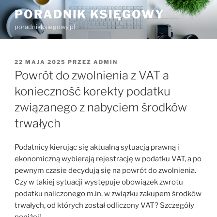
Przejdź
PORADNIK KSIĘGOWY
do
poradnikksiegowy.pl
treści
OPUBLIKOWANE
22 MAJA 2025
PRZEZ
ADMIN
W
Powrót do zwolnienia z VAT a
konieczność korekty podatku
związanego z nabyciem środków
trwałych
Podatnicy kierując się aktualną sytuacją prawną i
ekonomiczną wybierają rejestrację w podatku VAT, a po
pewnym czasie decydują się na powrót do zwolnienia.
Czy w takiej sytuacji występuje obowiązek zwrotu
podatku naliczonego m.in. w związku zakupem środków
trwałych, od których został odliczony VAT? Szczegóły