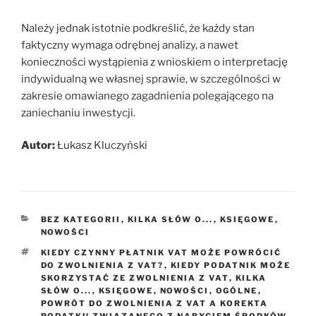
Należy jednak istotnie podkreślić, że każdy stan
faktyczny wymaga odrębnej analizy, a nawet
konieczności wystąpienia z wnioskiem o interpretację
indywidualną we własnej sprawie, w szczególności w
zakresie omawianego zagadnienia polegającego na
zaniechaniu inwestycji.
Autor:
Łukasz Kluczyński
KATEGORIE
BEZ KATEGORII
,
KILKA SŁÓW O...
,
KSIĘGOWE
,
NOWOŚCI
TAGI
KIEDY CZYNNY PŁATNIK VAT MOŻE POWRÓCIĆ
DO ZWOLNIENIA Z VAT?
,
KIEDY PODATNIK MOŻE
SKORZYSTAĆ ZE ZWOLNIENIA Z VAT
,
KILKA
SŁÓW O...
,
KSIĘGOWE
,
NOWOŚCI
,
OGÓLNE
,
POWRÓT DO ZWOLNIENIA Z VAT A KOREKTA
PODATKU ZWIĄZANEGO Z NABYCIEM ŚRODKÓW