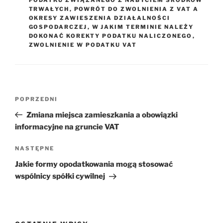
TRWAŁYCH
,
POWRÓT DO ZWOLNIENIA Z VAT A
OKRESY ZAWIESZENIA DZIAŁALNOŚCI
GOSPODARCZEJ
,
W JAKIM TERMINIE NALEŻY
DOKONAĆ KOREKTY PODATKU NALICZONEGO
,
ZWOLNIENIE W PODATKU VAT
Nawigacja
Poprzedni
POPRZEDNI
wpisu
wpis
Zmiana miejsca zamieszkania a obowiązki
informacyjne na gruncie VAT
Następny
NASTĘPNE
wpis
Jakie formy opodatkowania mogą stosować
wspólnicy spółki cywilnej