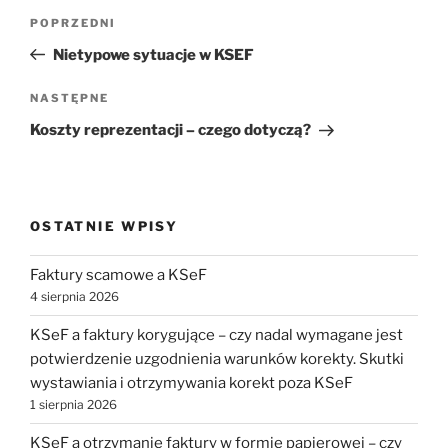
Nawigacja
Poprzedni
POPRZEDNI
wpisu
wpis
Nietypowe sytuacje w KSEF
Następny
NASTĘPNE
wpis
Koszty reprezentacji – czego dotyczą?
OSTATNIE WPISY
Faktury scamowe a KSeF
4 sierpnia 2026
KSeF a faktury korygujące – czy nadal wymagane jest
potwierdzenie uzgodnienia warunków korekty. Skutki
wystawiania i otrzymywania korekt poza KSeF
1 sierpnia 2026
KSeF a otrzymanie faktury w formie papierowej – czy