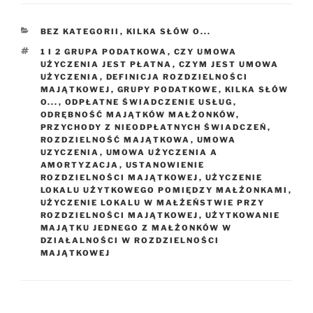
KATEGORIE
BEZ KATEGORII
,
KILKA SŁÓW O...
TAGI
1 I 2 GRUPA PODATKOWA
,
CZY UMOWA
UŻYCZENIA JEST PŁATNA
,
CZYM JEST UMOWA
UŻYCZENIA
,
DEFINICJA ROZDZIELNOŚCI
MAJĄTKOWEJ
,
GRUPY PODATKOWE
,
KILKA SŁÓW
O...
,
ODPŁATNE ŚWIADCZENIE USŁUG
,
ODRĘBNOŚĆ MAJĄTKÓW MAŁŻONKÓW
,
PRZYCHODY Z NIEODPŁATNYCH ŚWIADCZEŃ
,
ROZDZIELNOŚĆ MAJĄTKOWA
,
UMOWA
UZYCZENIA
,
UMOWA UŻYCZENIA A
AMORTYZACJA
,
USTANOWIENIE
ROZDZIELNOŚCI MAJĄTKOWEJ
,
UŻYCZENIE
LOKALU UŻYTKOWEGO POMIĘDZY MAŁŻONKAMI
,
UŻYCZENIE LOKALU W MAŁŻEŃSTWIE PRZY
ROZDZIELNOŚCI MAJĄTKOWEJ
,
UŻYTKOWANIE
MAJĄTKU JEDNEGO Z MAŁŻONKÓW W
DZIAŁALNOŚCI W ROZDZIELNOŚCI
MAJĄTKOWEJ