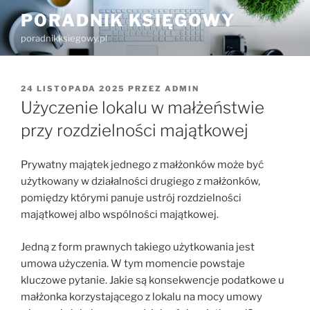
Przejdź
PORADNIK KSIĘGOWY
do
poradnikksiegowy.pl
treści
OPUBLIKOWANE
24 LISTOPADA 2025
PRZEZ
ADMIN
W
Użyczenie lokalu w małżeństwie
przy rozdzielności majątkowej
Prywatny majątek jednego z małżonków może być
użytkowany w działalności drugiego z małżonków,
pomiędzy którymi panuje ustrój rozdzielności
majątkowej albo wspólności majątkowej.
Jedną z form prawnych takiego użytkowania jest
umowa użyczenia. W tym momencie powstaje
kluczowe pytanie. Jakie są konsekwencje podatkowe u
małżonka korzystającego z lokalu na mocy umowy