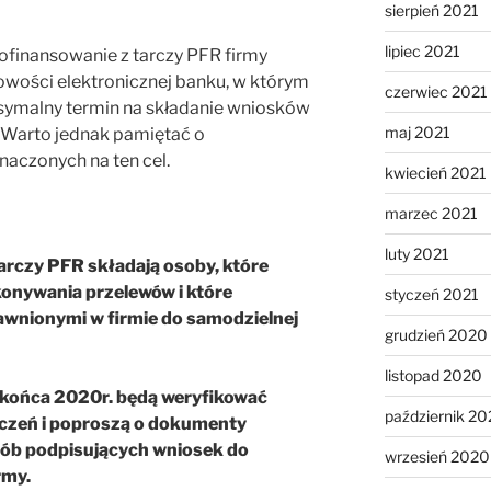
sierpień 2021
lipiec 2021
ofinansowanie z tarczy PFR firmy
wości elektronicznej banku, w którym
czerwiec 2021
symalny termin na składanie wniosków
maj 2021
. Warto jednak pamiętać o
aczonych na ten cel.
kwiecień 2021
marzec 2021
luty 2021
arczy PFR składają osoby, które
konywania przelewów i które
styczeń 2021
awnionymi w firmie do samodzielnej
grudzień 2020
listopad 2020
o końca 2020r. będą weryfikować
październik 2
czeń i poproszą o dokumenty
sób podpisujących wniosek do
wrzesień 2020
rmy.