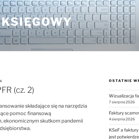
 KSIĘGOWY
OSTATNIE W
N
FR (cz. 2)
Wizualizacja f
7 sierpnia 2026
ansowanie składające się na narzędzia
Faktury scamo
ające pomoc finansową
4 sierpnia 2026
m, ekonomicznym skutkom pandemii
edsiębiorstwa.
KSeF a faktury
jest potwierdz