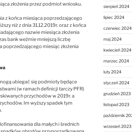
ąca złożenia przez podmiot wniosku.
sierpień 2024
lipiec 2024
nia z końca miesiąca poprzedzającego
iższy niż z dnia 31.12.2019r. oraz z końca
czerwiec 2024
iadającego nazwie miesiąca złożenia
maj 2024
as bank weźmie mniejszą liczbę
a poprzedzającego miesiąc złożenia
kwiecień 2024
marzec 2024
twa
luty 2024
 mogą ubiegać się podmioty będące
styczeń 2024
stwami (w ramach definicji tarczy PFR)
grudzień 2023
yskiwanych przychodów w 2019r. a
przychodów. Im wyższy spadek tym
listopad 2023
.
październik 20
ofinansowania dla małych i średnich
wrzesień 2023
w spadków obrotów przyporządkowana