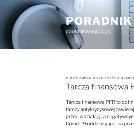
Przejdź
do
PORADNIK
treści
poradnikksiegowy.pl
OPUBLIKOWANE
2 CZERWCA 2020
PRZEZ
ADMI
W
Tarcza finansowa P
Tarcza finansowa PFR to dofin
tarczy antykryzysowej zawier
przeciwdziałającą negatywny
Covid-19 oddziałującej na prz