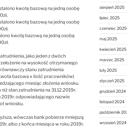
sierpień 2025
talono kwotę bazową na jedną osobę
0zł,
lipiec 2025
talono kwotę bazową na jedną osobę
czerwiec 2025
0zł,
lono kwotę bazową na jedną osobę
maj 2025
0zł.
kwiecień 2025
atrudnienia, jako jeden z dwóch
marzec 2025
rzełożenie na wysokość otrzymanego
orównawczy stanu zatrudnienia
luty 2025
kwota bazowa x ilość pracowników)
styczeń 2025
zedzającego miesiąc złożenia wniosku.
niż stan zatrudnienia na 31.12.2019r.
grudzień 2024
ku 2019r. odpowiadającego nazwie
listopad 2024
ot wniosku.
październik 20
 wyższa, wówczas bank pobierze mniejszą
wrzesień 2024
019r. albo z końca miesiąca w roku 2019r.