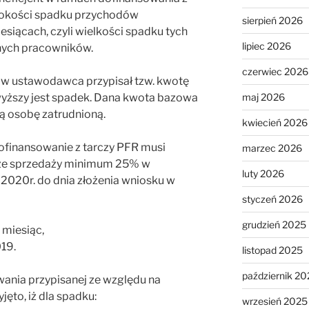
ysokości spadku przychodów
sierpień 2026
siącach, czyli wielkości spadku tych
lipiec 2026
onych pracowników.
czerwiec 2026
w ustawodawca przypisał tzw. kwotę
maj 2026
wyższy jest spadek. Dana kwota bazowa
ą osobę zatrudnioną.
kwiecień 2026
dofinansowanie z tarczy PFR musi
marzec 2026
ze sprzedaży minimum 25% w
luty 2026
2020r. do dnia złożenia wniosku w
styczeń 2026
grudzień 2025
 miesiąc,
19.
listopad 2025
październik 20
wania przypisanej ze względu na
ęto, iż dla spadku:
wrzesień 2025