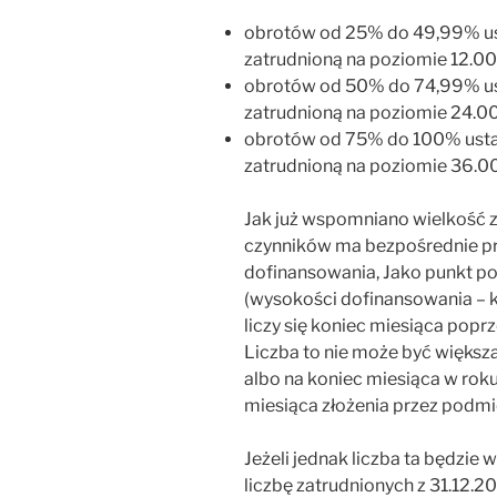
obrotów od 25% do 49,99% us
zatrudnioną na poziomie 12.00
obrotów od 50% do 74,99% us
zatrudnioną na poziomie 24.00
obrotów od 75% do 100% usta
zatrudnioną na poziomie 36.00
Jak już wspomniano wielkość z
czynników ma bezpośrednie p
dofinansowania, Jako punkt p
(wysokości dofinansowania – 
liczy się koniec miesiąca popr
Liczba to nie może być większa 
albo na koniec miesiąca w ro
miesiąca złożenia przez podmi
Jeżeli jednak liczba ta będzie
liczbę zatrudnionych z 31.12.2