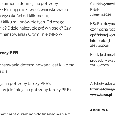
rozumieniu definicji na potrzeby
Skutki wystawi
KSeF
 PFR) mają możliwość wnioskować o
1 sierpnia 2026
wysokości od kilkunastu,
et kilku milionów złotych. Od czego
KSeF a otrzyma
a? Gdzie należy złożyć wniosek? Czy
czy można rozp
inansowania? O tym i nie tylko w
opóźnionej wys
interpretacji
29 lipca 2026
arczy PFR
Kiedy jest moż
procedury eks
nsowania determinowana jest kilkoma
26 lipca 2026
 dla:
Artykuły udost
a na potrzeby tarczy PFR),
Internetowego
tw (definicja na potrzeby tarczy PFR).
www.taxe.pl
ARCHIWA
neficjent w ramach dofinansowania z