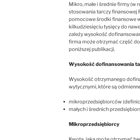
Mikro, małe i średnie firmy (w 
stosowania tarczy finansowej
pomocowe środki finansowe w 
kilkudziesięciu tysięcy do naw
zależy wysokość dofinansowani
firma może otrzymać część dof
poniższej publikacji.
Wysokość dofinansowania t
Wysokość otrzymanego dofina
wytycznymi, które są odmienne
mikroprzedsiębiorców (definicj
małych i średnich przedsiębiors
Mikroprzedsiębiorcy
Kwota, jaką może otrzymać be