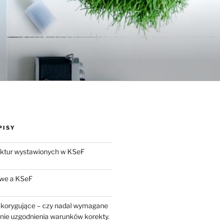
PISY
aktur wystawionych w KSeF
we a KSeF
 korygujące – czy nadal wymagane
enie uzgodnienia warunków korekty.