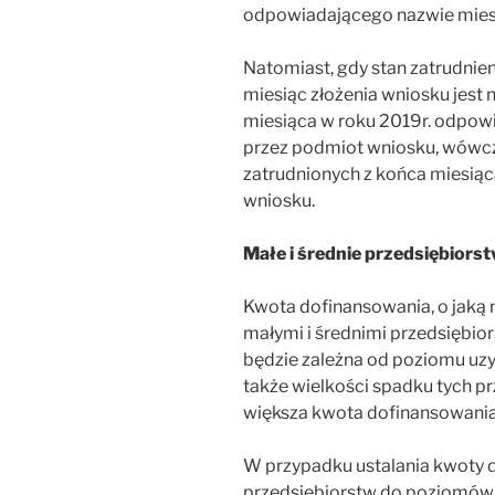
odpowiadającego nazwie miesi
Natomiast, gdy stan zatrudnie
miesiąc złożenia wniosku jest n
miesiąca w roku 2019r. odpow
przez podmiot wniosku, wówcz
zatrudnionych z końca miesiąc
wniosku.
Małe i średnie przedsiębiors
Kwota dofinansowania, o jaką
małymi i średnimi przedsiębior
będzie zależna od poziomu uz
także wielkości spadku tych 
większa kwota dofinansowania
W przypadku ustalania kwoty d
przedsiębiorstw do poziomó