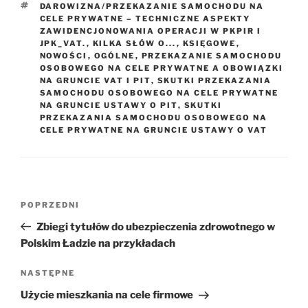
TAGI
DAROWIZNA/PRZEKAZANIE SAMOCHODU NA
CELE PRYWATNE – TECHNICZNE ASPEKTY
ZAWIDENCJONOWANIA OPERACJI W PKPIR I
JPK_VAT.
,
KILKA SŁÓW O...
,
KSIĘGOWE
,
NOWOŚCI
,
OGÓLNE
,
PRZEKAZANIE SAMOCHODU
OSOBOWEGO NA CELE PRYWATNE A OBOWIĄZKI
NA GRUNCIE VAT I PIT
,
SKUTKI PRZEKAZANIA
SAMOCHODU OSOBOWEGO NA CELE PRYWATNE
NA GRUNCIE USTAWY O PIT
,
SKUTKI
PRZEKAZANIA SAMOCHODU OSOBOWEGO NA
CELE PRYWATNE NA GRUNCIE USTAWY O VAT
Nawigacja
Poprzedni
POPRZEDNI
wpisu
wpis
Zbiegi tytułów do ubezpieczenia zdrowotnego w
Polskim Ładzie na przykładach
Następny
NASTĘPNE
wpis
Użycie mieszkania na cele firmowe