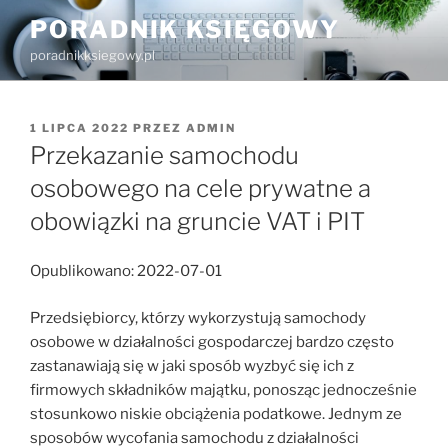
Przejdź
PORADNIK KSIĘGOWY
do
poradnikksiegowy.pl
treści
OPUBLIKOWANE
1 LIPCA 2022
PRZEZ
ADMIN
W
Przekazanie samochodu
osobowego na cele prywatne a
obowiązki na gruncie VAT i PIT
Opublikowano: 2022-07-01
Przedsiębiorcy, którzy wykorzystują samochody
osobowe w działalności gospodarczej bardzo często
zastanawiają się w jaki sposób wyzbyć się ich z
firmowych składników majątku, ponosząc jednocześnie
stosunkowo niskie obciążenia podatkowe. Jednym ze
sposobów wycofania samochodu z działalności