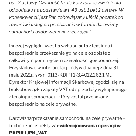
ust. 2 ustawy. Czynność ta nie korzysta ze zwolnienia
od podatku na podstawie art. 43 ust. 1 pkt 2 ustawy. W
konsekwencji jest Pan zobowiązany uiścić podatek od
towarów i usług od przekazania w formie darowizny
samochodu osobowego na rzecz ojca.”
Inaczej wygląda kwestia wykupu auta z leasingu i
bezpośrednie przekazanie go na cele osobiste z
całkowitym pominięciem działalności gospodarczej.
Przykładowo w interpretacji indywidualnej z dnia 31
maja 2021r., sygn. 0113-KDIPT1-3.4012.262.1.MJ,
Dyrektor Krajowej Informacji Skarbowej zgodził się na
brak obowiązku zapłaty VAT od sprzedaży wykupionego
z leasingu samochodu, który został przekazany
bezpośrednio na cele prywatne.
Darowizna/przekazanie samochodu na cele prywatne –
techniczne aspekty
zaewidencjonowania operacji w
PKPiR i JPK_VAT