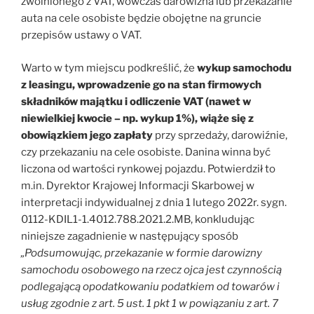
zwolnionego z VAT, wówczas darowizna lub przekazanie
auta na cele osobiste będzie obojętne na gruncie
przepisów ustawy o VAT.
Warto w tym miejscu podkreślić, że
wykup samochodu
z leasingu, wprowadzenie go na stan firmowych
składników majątku i odliczenie VAT (nawet w
niewielkiej kwocie – np. wykup 1%), wiąże się z
obowiązkiem jego zapłaty
przy sprzedaży, darowiźnie,
czy przekazaniu na cele osobiste. Danina winna być
liczona od wartości rynkowej pojazdu. Potwierdził to
m.in. Dyrektor Krajowej Informacji Skarbowej w
interpretacji indywidualnej z dnia 1 lutego 2022r. sygn.
0112-KDIL1-1.4012.788.2021.2.MB, konkludując
niniejsze zagadnienie w następujący sposób
„Podsumowując, przekazanie w formie darowizny
samochodu osobowego na rzecz ojca jest czynnością
podlegającą opodatkowaniu podatkiem od towarów i
usług zgodnie z art. 5 ust. 1 pkt 1 w powiązaniu z art. 7