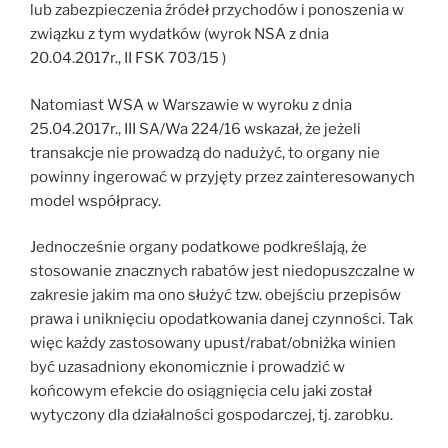
lub zabezpieczenia źródeł przychodów i ponoszenia w
związku z tym wydatków (wyrok NSA z dnia
20.04.2017r., II FSK 703/15 )
Natomiast WSA w Warszawie w wyroku z dnia
25.04.2017r., III SA/Wa 224/16 wskazał, że jeżeli
transakcje nie prowadzą do nadużyć, to organy nie
powinny ingerować w przyjęty przez zainteresowanych
model współpracy.
Jednocześnie organy podatkowe podkreślają, że
stosowanie znacznych rabatów jest niedopuszczalne w
zakresie jakim ma ono służyć tzw. obejściu przepisów
prawa i uniknięciu opodatkowania danej czynności. Tak
więc każdy zastosowany upust/rabat/obniżka winien
być uzasadniony ekonomicznie i prowadzić w
końcowym efekcie do osiągnięcia celu jaki został
wytyczony dla działalności gospodarczej, tj. zarobku.