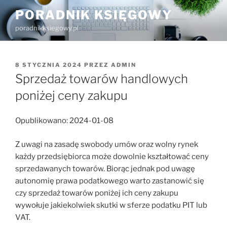
Przejdź
PORADNIK KSIĘGOWY
do
poradnikksiegowy.pl
treści
OPUBLIKOWANE
8 STYCZNIA 2024
PRZEZ
ADMIN
W
Sprzedaż towarów handlowych
poniżej ceny zakupu
Opublikowano: 2024-01-08
Z uwagi na zasadę swobody umów oraz wolny rynek
każdy przedsiębiorca może dowolnie kształtować ceny
sprzedawanych towarów. Biorąc jednak pod uwagę
autonomię prawa podatkowego warto zastanowić się
czy sprzedaż towarów poniżej ich ceny zakupu
wywołuje jakiekolwiek skutki w sferze podatku PIT lub
VAT.