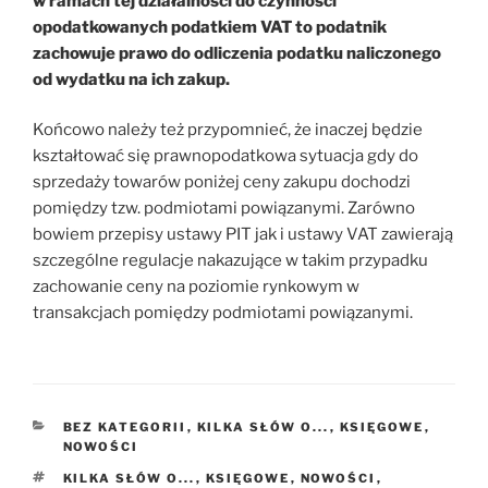
w ramach tej działalności do czynności
opodatkowanych podatkiem VAT to podatnik
zachowuje prawo do odliczenia podatku naliczonego
od wydatku na ich zakup.
Końcowo należy też przypomnieć, że inaczej będzie
kształtować się prawnopodatkowa sytuacja gdy do
sprzedaży towarów poniżej ceny zakupu dochodzi
pomiędzy tzw. podmiotami powiązanymi. Zarówno
bowiem przepisy ustawy PIT jak i ustawy VAT zawierają
szczególne regulacje nakazujące w takim przypadku
zachowanie ceny na poziomie rynkowym w
transakcjach pomiędzy podmiotami powiązanymi.
KATEGORIE
BEZ KATEGORII
,
KILKA SŁÓW O...
,
KSIĘGOWE
,
NOWOŚCI
TAGI
KILKA SŁÓW O...
,
KSIĘGOWE
,
NOWOŚCI
,