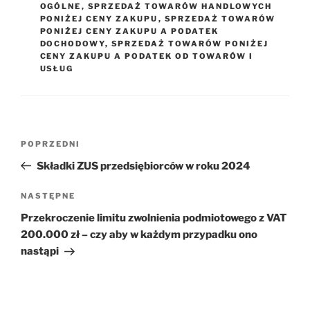
OGÓLNE
,
SPRZEDAŻ TOWARÓW HANDLOWYCH
PONIŻEJ CENY ZAKUPU
,
SPRZEDAŻ TOWARÓW
PONIŻEJ CENY ZAKUPU A PODATEK
DOCHODOWY
,
SPRZEDAŻ TOWARÓW PONIŻEJ
CENY ZAKUPU A PODATEK OD TOWARÓW I
USŁUG
Nawigacja
Poprzedni
POPRZEDNI
wpisu
wpis
Składki ZUS przedsiębiorców w roku 2024
Następny
NASTĘPNE
wpis
Przekroczenie limitu zwolnienia podmiotowego z VAT
200.000 zł – czy aby w każdym przypadku ono
nastąpi