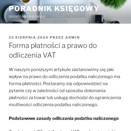
Przejdź
PORADNIK KSIĘGOWY
do
poradnikksiegowy.pl
treści
OPUBLIKOWANE
23 SIERPNIA 2024
PRZEZ
ADMIN
W
Forma płatności a prawo do
odliczenia VAT
W naszym poniższym artykule zastanowimy się jaki
wpływ na prawo do odliczenia podatku naliczonego ma
forma płatności. Postaramy się odpowiedzieć na
pytanie czy w zależności od sposobu dokonania
płatności za towar lub usługę dochodzi do ograniczenia
możliwości odliczenia podatku naliczonego.
Podstawowe zasady odliczania podatku naliczonego