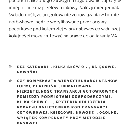
podatku naliczonego z uwagi na regulowanie zapłaty w
innej formie niż przelew bankowy. Należy mieć jednak
świadomość, że uregulowanie zobowiązania w formie
gotówkowej będzie weryfikowane przez organy
podatkowe pod kątem złej wiary nabywcy co w dalszej
kolejności może rzutować na prawo do odliczenia VAT.
KATEGORIE
BEZ KATEGORII
,
KILKA SŁÓW O...
,
KSIĘGOWE
,
NOWOŚCI
TAGI
CZY KOMPENSATA WIERZYTELNOŚCI STANOWI
FORMĘ PŁATNOŚCI
,
DOMNIEMANA
NIERZETELNOŚĆ TRANSAKCJI GOTÓWKOWYCH
POMIĘDZY PODMIOTAMI GOSPODARCZYMI
,
KILKA SŁÓW O...
,
KRYTERIA ODLICZENIA
PODATKU NALICZONEGO POD TRANSAKCJI
GOTÓWKOWEJ
,
KSIĘGOWE
,
NOWOŚCI
,
OGÓLNE
,
WYJĄTEK KOMPENSATY PRZY METODZIE
KASOWEJ