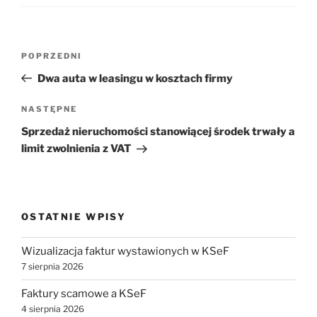
Nawigacja
Poprzedni
POPRZEDNI
wpisu
wpis
Dwa auta w leasingu w kosztach firmy
Następny
NASTĘPNE
wpis
Sprzedaż nieruchomości stanowiącej środek trwały a
limit zwolnienia z VAT
OSTATNIE WPISY
Wizualizacja faktur wystawionych w KSeF
7 sierpnia 2026
Faktury scamowe a KSeF
4 sierpnia 2026