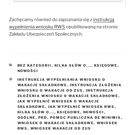
Zachęcamy również do zapoznania się z
instrukcją
wypełnienia wniosku RWS
opublikowaną na stronie
Zakładu Ubezpieczeń Społecznych.
KATEGORIE
BEZ KATEGORII
,
KILKA SŁÓW O...
,
KSIĘGOWE
,
NOWOŚCI
TAGI
INSTRUKCJA WYPEŁNIANIA WNIOSKU O
WAKACJE SKŁADKOWE
,
INSTRUKCJA ZŁOŻENIA
WNIOSKU O WAKACJE OD ZUS
,
INSTRUKCJA
ZŁOŻENIA WNIOSKU O WAKACJE SKŁADKOWE
,
JAK WYPEŁNIĆ WNIOSEK O WAKACJE
SKŁADKOWE
,
JAK WYPEŁNIĆ WNIOSEK RWS
,
KILKA SŁÓW O...
,
KSIĘGOWE
,
NOWOŚCI
,
OGÓLNE
,
PKD
,
POMOC PUBLICZNA DE MINIMIS
,
WNIOSEK O WAKACJE SKŁADKOWE
,
WNIOSEK
RWS
,
WNIOSEK WAKACJE OD ZUS