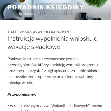
Przejdź
PORADNIK KSIĘGOWY
do
poradnikksiegowy.pl
treści
OPUBLIKOWANE
5 LISTOPADA 2024
PRZEZ
ADMIN
W
Instrukcja wypełnienia wniosku o
wakacje składkowe
Poniższa instrukcja przeznaczona jest dla
przedsiębiorców, którzy spełniają warunki programu
oraz chcą skorzystać z ulgi opłacania za siebie składek
na ubezpieczenia społeczne przez jeden, wybrany
miesiąc w roku.
Przypominamy:
> w roku bieżącym z tzw. „Wakacji składkowych” można