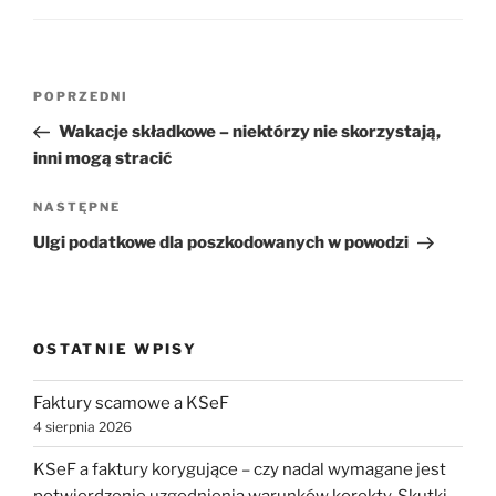
Nawigacja
Poprzedni
POPRZEDNI
wpisu
wpis
Wakacje składkowe – niektórzy nie skorzystają,
inni mogą stracić
Następny
NASTĘPNE
wpis
Ulgi podatkowe dla poszkodowanych w powodzi
OSTATNIE WPISY
Faktury scamowe a KSeF
4 sierpnia 2026
KSeF a faktury korygujące – czy nadal wymagane jest
potwierdzenie uzgodnienia warunków korekty. Skutki