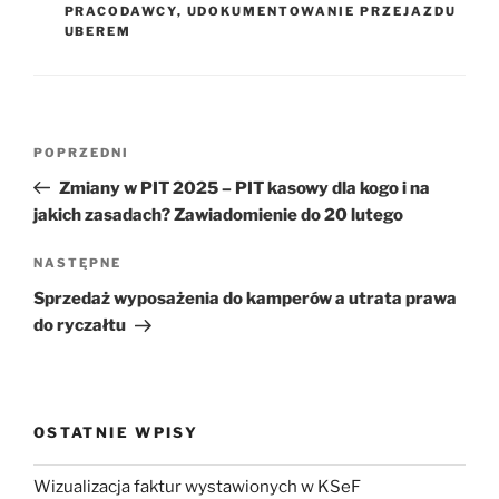
PRACODAWCY
,
UDOKUMENTOWANIE PRZEJAZDU
UBEREM
Nawigacja
Poprzedni
POPRZEDNI
wpisu
wpis
Zmiany w PIT 2025 – PIT kasowy dla kogo i na
jakich zasadach? Zawiadomienie do 20 lutego
Następny
NASTĘPNE
wpis
Sprzedaż wyposażenia do kamperów a utrata prawa
do ryczałtu
OSTATNIE WPISY
Wizualizacja faktur wystawionych w KSeF