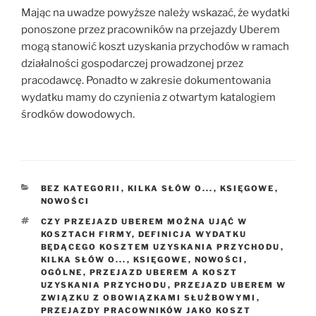
Mając na uwadze powyższe należy wskazać, że wydatki
ponoszone przez pracowników na przejazdy Uberem
mogą stanowić koszt uzyskania przychodów w ramach
działalności gospodarczej prowadzonej przez
pracodawcę. Ponadto w zakresie dokumentowania
wydatku mamy do czynienia z otwartym katalogiem
środków dowodowych.
KATEGORIE
BEZ KATEGORII
,
KILKA SŁÓW O...
,
KSIĘGOWE
,
NOWOŚCI
TAGI
CZY PRZEJAZD UBEREM MOŻNA UJĄĆ W
KOSZTACH FIRMY
,
DEFINICJA WYDATKU
BĘDĄCEGO KOSZTEM UZYSKANIA PRZYCHODU
,
KILKA SŁÓW O...
,
KSIĘGOWE
,
NOWOŚCI
,
OGÓLNE
,
PRZEJAZD UBEREM A KOSZT
UZYSKANIA PRZYCHODU
,
PRZEJAZD UBEREM W
ZWIĄZKU Z OBOWIĄZKAMI SŁUŻBOWYMI
,
PRZEJAZDY PRACOWNIKÓW JAKO KOSZT