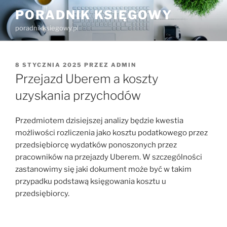
Przejdź
PORADNIK KSIĘGOWY
do
poradnikksiegowy.pl
treści
OPUBLIKOWANE
8 STYCZNIA 2025
PRZEZ
ADMIN
W
Przejazd Uberem a koszty
uzyskania przychodów
Przedmiotem dzisiejszej analizy będzie kwestia
możliwości rozliczenia jako kosztu podatkowego przez
przedsiębiorcę wydatków ponoszonych przez
pracowników na przejazdy Uberem. W szczególności
zastanowimy się jaki dokument może być w takim
przypadku podstawą księgowania kosztu u
przedsiębiorcy.